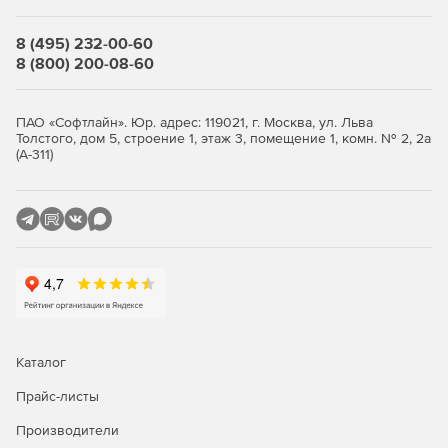
м
,
что
соответствует
требованиям
проводной
передачи
(
пропускная
способность
сокращена
до
10
Мбит
/с
)
.
8 (495) 232-00-60
8 (800) 200-08-60
Spanning Tree Protocol (STP)
Коммутатор использует
алгоритмы
,
которые
вычисляют
ПАО «Софтлайн». Юр. адрес: 119021, г. Москва, ул. Льва
наилучший
путь
прохождения
слоя
без
петель
,
Толстого, дом 5, строение 1, этаж 3, помещение 1, комн. № 2, 2а
обеспечивая
резервирование
каналов
для
(А-311)
предотвращения
возникновения
широковещательных
штормов
и
повышения
стабильности
операций
и
услуг
.
PoE
Watchdog
Инновационная
технология
PoE
Watchdog
позволяет
коммутатору
автоматически
определять
состояние
порта
и
перезапускать
вышедшие из
строя
порты
для
восстановление
соединения
в
случае
сбоя
IPC
-
соединения
.
Это
обеспечивает
интеллектуальное
Каталог
управление
эксплуатацией
и
техническим
обслуживанием
в
полном
смысле
этого слова
и
Прайс-листы
эффективно
сокращает
затраты
на
ручное
обслуживание
.
Производители