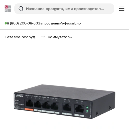
Softline
Поиск
Ме
8 (800) 200-08-60
Запрос цены
Инферит
Блог
Сетевое оборудование
Коммутаторы