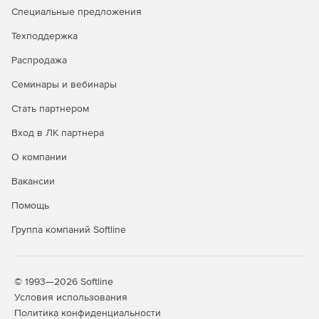
Loop Protection
Специальные предложения
При
обнаружении
замыкания
срабатывает
аварийный
Техподдержка
сигнал
и
активируется
механизм
устранения
,
Распродажа
предотвращающий
возникновение
широковещательных
штормов
.
Семинары и вебинары
Стать партнером
Вход в ЛК партнера
О компании
Вакансии
Помощь
Группа компаний Softline
© 1993—2026 Softline
Условия использования
Политика конфиденциальности