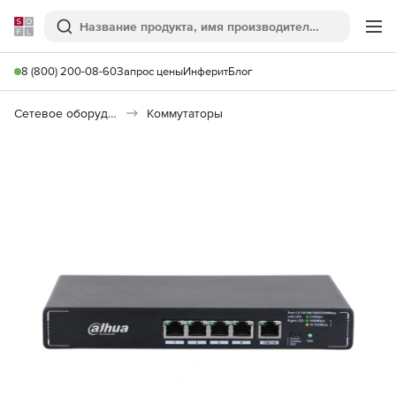
Softline
Поиск
Ме
8 (800) 200-08-60
Запрос цены
Инферит
Блог
Сетевое оборудование
Коммутаторы