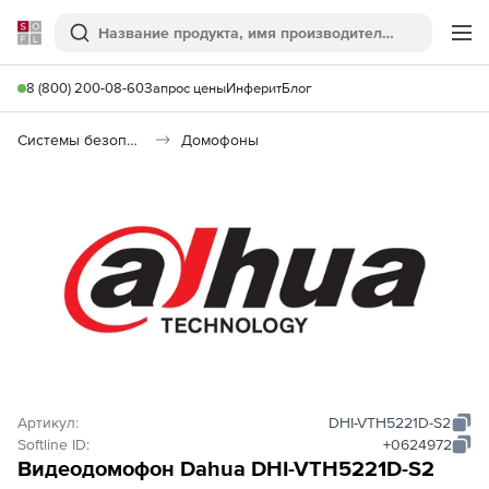
Softline
Поиск
Ме
8 (800) 200-08-60
Запрос цены
Инферит
Блог
Системы безопасности
Домофоны
Артикул:
DHI-VTH5221D-S2
Softline ID:
+0624972
Видеодомофон Dahua DHI-VTH5221D-S2