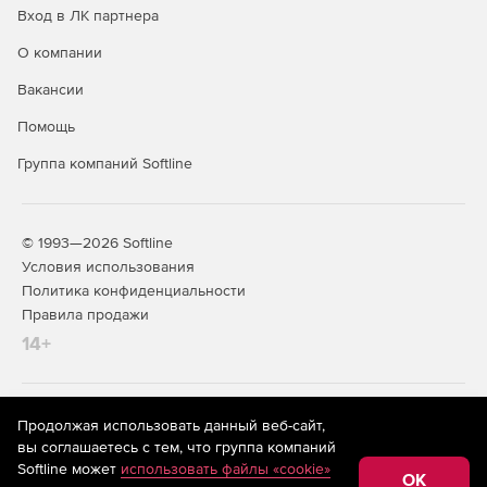
Вход в ЛК партнера
О компании
Вакансии
Помощь
Группа компаний Softline
© 1993—2026 Softline
Условия использования
Политика конфиденциальности
Правила продажи
14+
На информационном ресурсе store.softline.ru применяются
Продолжая использовать данный веб-сайт,
рекомендательные технологии
(информационные технологии
вы соглашаетесь с тем, что группа компаний
предоставления информации на основе сбора,
Softline может
использовать файлы «cookie»
систематизации и анализа сведений, относящихся к
OK