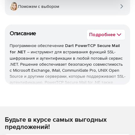
Поможем с выбором
Описание
Подробнее
Программное обеспечение
Dart PowerTCP Secure Mail
for .NET
– инструмент для встраивания функций SSL-
шифрования и аутентификации в любой потовый сервис
.NET. Решение обеспечивает безопасную совместимость
с Microsoft Exchange, IMail, CommuniGate Pro, UNIX Open
Source и другими серверами, которые поддерживают SSL-
аутентификацию. PowerTCP Secure Mail for .NE также
включает технологию Message Stream, которая позволяет
легко создавать, отправлять, извлекать и редактировать
сообщения, пока помощники классов оптимизируют
управление почтовыми адресами.
Будьте в курсе самых выгодных
Комплексные HTML-сообщения можно создавать всего в
одну строку кода. В PowerTCP Mail for .NET предусмотрена
предложений!
расширенная поддержка MIME и поточная архитектура