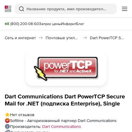
Softline
Поиск
Ме
8 (800) 200-08-60
Запрос цены
Инферит
Блог
Сеть и интернет
Почтовые утилиты
Dart PowerTCP Secure Mail for .NET
Dart Communications Dart PowerTCP Secure
Mail for .NET (подписка Enterprise), Single
Нет отзывов
Softline - Авторизованный партнер Dart Communications
Производитель:
Dart Communications