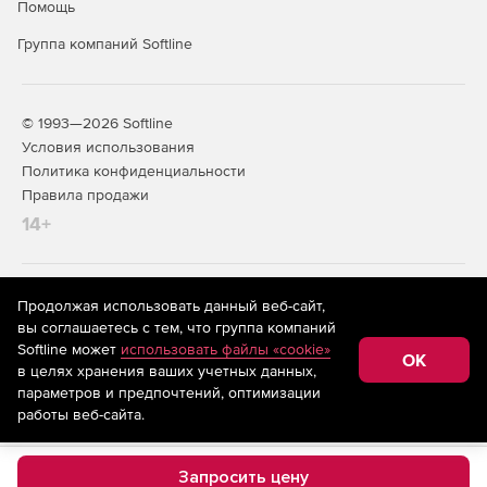
Помощь
Группа компаний Softline
© 1993—2026 Softline
Условия использования
Политика конфиденциальности
Правила продажи
14+
На информационном ресурсе store.softline.ru применяются
Продолжая использовать данный веб-сайт,
рекомендательные технологии
(информационные технологии
вы соглашаетесь с тем, что группа компаний
предоставления информации на основе сбора,
Softline может
использовать файлы «cookie»
систематизации и анализа сведений, относящихся к
OK
в целях хранения ваших учетных данных,
предпочтениям пользователей сети «Интернет»,
находящихся на территории Российской Федерации)
параметров и предпочтений, оптимизации
работы веб-сайта.
Запросить цену