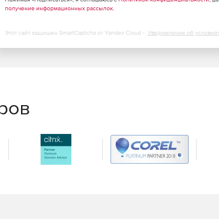
получение информационных рассылок
.
Этот сайт защищен SmartCaptcha от Yandex Cloud -
Уведомление об условия
еров