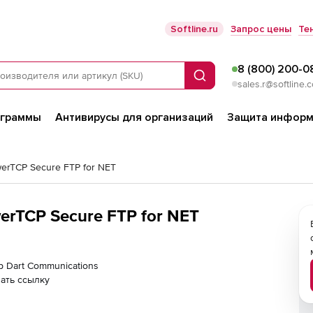
Softline.ru
Запрос цены
Те
8 (800) 200-0
Поиск
sales.r@softline.
ограммы
Антивирусы для организаций
Защита информ
werTCP Secure FTP for NET
erTCP Secure FTP for NET
р Dart Communications
ать ссылку