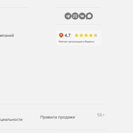
омпаний
14+
Правила продажи
циальности