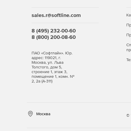
sales.r@softline.com
Ка
Пр
8 (495) 232-00-60
Пр
8 (800) 200-08-60
С
п
ПАО «Софтлайн». Юр.
адрес: 119021, г.
Те
Москва, ул. Льва
Толстого, дом 5,
строение 1, этаж 3,
помещение 1, комн. №
2, 2а (А-311)
Москва
© 