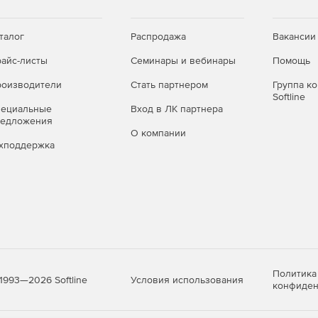
талог
Распродажа
Вакансии
айс-листы
Семинары и вебинары
Помощь
оизводители
Стать партнером
Группа к
Softline
пециальные
Вход в ЛК партнера
редложения
О компании
хподдержка
Политика
Условия использования
1993—2026 Softline
конфиден