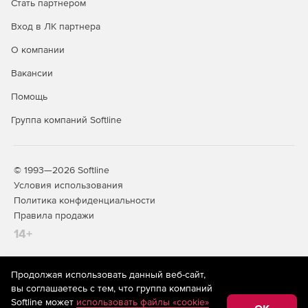
Стать партнером
Вход в ЛК партнера
О компании
Вакансии
Помощь
Группа компаний Softline
© 1993—2026 Softline
Условия использования
Политика конфиденциальности
Правила продажи
14+
Продолжая использовать данный веб-сайт,
На информационном ресурсе store.softline.ru применяются
вы соглашаетесь с тем, что группа компаний
рекомендательные технологии
(информационные технологии
Softline может
использовать файлы «cookie»
предоставления информации на основе сбора,