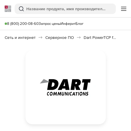
Softline
Поиск
Ме
8 (800) 200-08-60
Запрос цены
Инферит
Блог
Сеть и интернет
Серверное ПО
Dart PowerTCP for .NET