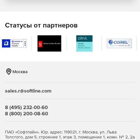
шифровать / дешифровать сообщения электронной
почты в любом приложении или службе .NET.
PowerTCP SSH и SFTP for .NET добавляет возможности
Статусы от партнеров
безопасного сеанса SSH и передачи файлов в любое
приложение .NET.
PowerTCP Sockets for .NET расширяет .NET классами
для DNS, серверов и управления соединениями.
Включает безопасность TLS / SSL.
Москва
PowerTCP Telnet for .NET добавляет функции
безопасного подключения Telnet, rsh, rexec и rlogin к
любому приложению или службе .NET.
sales.r@softline.com
PowerTCP Telnet for .NET CF добавляет безопасное
подключение Telnet, rsh, rexec и rlogin к любому
8 (495) 232-00-60
интеллектуальному устройству.
8 (800) 200-08-60
PowerTCP Zip Compression for .NET добавляет
возможности Zip в приложение .NET Windows или
ПАО «Софтлайн». Юр. адрес: 119021, г. Москва, ул. Льва
ASP.NET, не жертвуя мощностью и гибкостью.
Толстого, дом 5, строение 1, этаж 3, помещение 1, комн. № 2, 2а