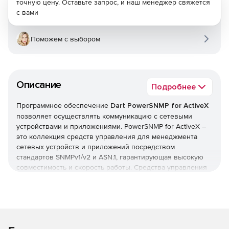
точную цену. Оставьте запрос, и наш менеджер свяжется
с вами
Поможем с выбором
Описание
Подробнее
Программное обеспечение
Dart PowerSNMP for ActiveX
позволяет осуществлять коммуникацию с сетевыми
устройствами и приложениями. PowerSNMP for ActiveX –
это коллекция средств управления для менеджмента
сетевых устройств и приложений посредством
стандартов SNMPv1/v2 и ASN.1, гарантирующая высокую
совместимость и скорость работы. Средства управления
Agent и Manager в составе коллекции PowerSNMP for
ActiveX осуществляют передачу сообщений по сети, а
комплект дополняющих объектов предоставляет
информацию MIB и поддержку кодирования/
декодирования.
Особенности PowerSNMP for ActiveX: