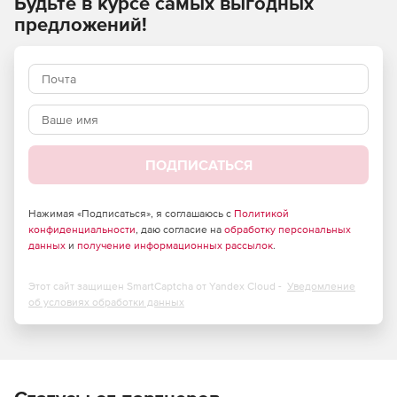
Будьте в курсе самых выгодных
предложений!
Средство управления Manager кодирует пакеты
SNMPv1/v2, отправляет их на любой агент, декодирует
ответ и представляет его в приложение
пользователя в виде простого COM-объекта.
Простое создание пользовательских SNMP-агентов,
которые передают определенную информацию MIB на
удаленные сетевые менеджеры.
ПОДПИСАТЬСЯ
Приложение для сжатия MIB комбинирует несколько
MIB в единый сжатый файл, который удобно и легко
Нажимая «Подписаться», я соглашаюсь с
Политикой
конфиденциальности
распространять.
, даю согласие на
обработку персональных
данных
и
получение информационных рассылок
.
Компонент Service дает возможность устанавливать
агентское или менеджерское приложение в качестве
Этот сайт защищен SmartCaptcha от Yandex Cloud -
Уведомление
системного сервиса.
об условиях обработки данных
Объекты поддержки (DartStream, SnmpMessage,
SnmpTable, SnmpTableRow, SnmpTrap, SnmpTraps,
SnmpVariable, SnmpVariables) предоставляют
объектные модели, упрощающие использование