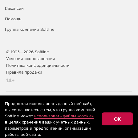
Вакансии
Помощь
Группа компаний Softline
© 1993—2026 Softline
Условия использования
Политика конфиденциальности
Правила продажи
14+
На информационном ресурсе store.softline.ru применяются
Продолжая использовать данный веб-сайт,
рекомендательные технологии
(информационные технологии
вы соглашаетесь с тем, что группа компаний
предоставления информации на основе сбора,
Softline может
использовать файлы «cookie»
систематизации и анализа сведений, относящихся к
OK
в целях хранения ваших учетных данных,
предпочтениям пользователей сети «Интернет»,
находящихся на территории Российской Федерации)
параметров и предпочтений, оптимизации
работы веб-сайта.