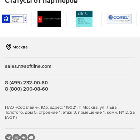
Статусы от партнеров
SNMP.
Знания форматов сообщений SNMP не требуются.
Документация содержит всю базовую теорию.
Высокая стабильность.
Москва
Возможность использования в различных средах
разработки, включая VB, VC++, Delphi, Powerbuilder,
C++ Builder, ASP, .NET и др.
sales.r@softline.com
Поддержка синхронной блокировки.
8 (495) 232-00-60
Поддержка службы компонентов COM+.
8 (800) 200-08-60
Возможность работы в многопоточной среде.
ПАО «Софтлайн». Юр. адрес: 119021, г. Москва, ул. Льва
Дистрибуция Royalty-free.
Толстого, дом 5, строение 1, этаж 3, помещение 1, комн. № 2, 2а
(А-311)
Враппер-классы для последовательной интеграции в
Visual C++.