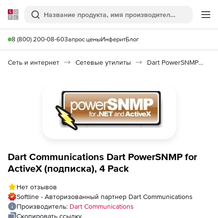
Softline
Поиск
Ме
8 (800) 200-08-60
Запрос цены
Инферит
Блог
Сеть и интернет
Сетевые утилиты
Dart PowerSNMP for ActiveX
Dart Communications Dart PowerSNMP for
ActiveX (подписка), 4 Pack
Нет отзывов
Softline - Авторизованный партнер Dart Communications
Производитель:
Dart Communications
Скопировать ссылку