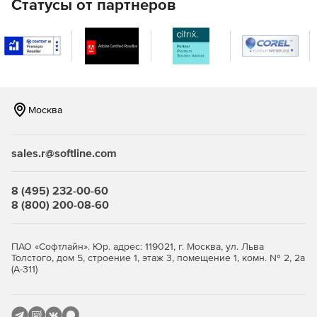
Статусы от партнеров
Возможность использования в блоковых (ASP) и не-
блоковых (Windows-приложениях) средах.
Лицензия Royalty Free.
Классы-обертки для полноценной интеграции с Visual
С++.
Москва
sales.r@softline.com
Сферы применения:
8 (495) 232-00-60
Проверка доступности и производительности web-
8 (800) 200-08-60
серверов.
Автоматизация представления web-форм,
ПАО «Софтлайн». Юр. адрес: 119021, г. Москва, ул. Льва
доставляемых от клиентского приложения или ASP-
Толстого, дом 5, строение 1, этаж 3, помещение 1, комн. № 2, 2а
(А-311)
страницы.
Извлечение содержимого web-страниц,
синтаксический разбор информации и вставка в