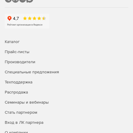
приложение/базу данных.
Размещение файлов на любом web-сервере с
помощью команд Post или Put (HTTP или HTTP/S).
Извлечение файлов из любого web-сервера с
помощью команд Post или Put (HTTP или HTTP/S).
Каталог
Прайс-листы
Генерация древа сайта.
Производители
Создание сценариев динамических URL-запросов при
доступе к ASP-странице.
Специальные предложения
Инициирование любой HTTP-активности из ASP-
Техподдержка
страницы на стороне сервера.
Распродажа
Семинары и вебинары
Стать партнером
Вход в ЛК партнера
О компании