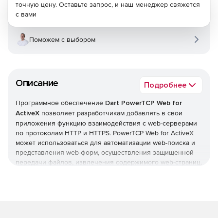
точную цену. Оставьте запрос, и наш менеджер свяжется
с вами
Поможем с выбором
Описание
Подробнее
Программное обеспечение
Dart PowerTCP Web for
ActiveX
позволяет разработчикам добавлять в свои
приложения функцию взаимодействия с web-серверами
по протоколам HTTP и HTTPS. PowerTCP Web for ActiveX
может использоваться для автоматизации web-поиска и
представления web-форм, осуществления защищенной
передачи файлов, извлечения содержимого web-страниц,
генерации древа сайта в различных приложениях, где
требуется коммуникация с web-серверами.
Характеристики PowerTCP Web for ActiveX: