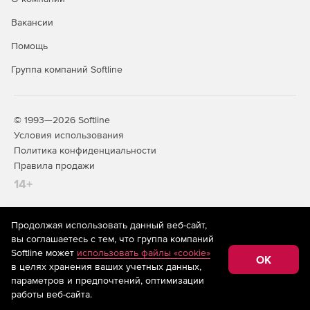
Вакансии
Помощь
Группа компаний Softline
© 1993—2026 Softline
Условия использования
Политика конфиденциальности
Правила продажи
14+
Продолжая использовать данный веб-сайт,
На информационном ресурсе store.softline.ru применяются
вы соглашаетесь с тем, что группа компаний
рекомендательные технологии
(информационные технологии
Softline может
использовать файлы «cookie»
предоставления информации на основе сбора,
OK
в целях хранения ваших учетных данных,
систематизации и анализа сведений, относящихся к
предпочтениям пользователей сети «Интернет»,
параметров и предпочтений, оптимизации
находящихся на территории Российской Федерации)
работы веб-сайта.