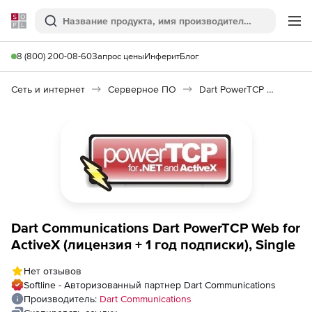
Softline
Поиск
Ме
8 (800) 200-08-60
Запрос цены
Инферит
Блог
Сеть и интернет
Серверное ПО
Dart PowerTCP Web for ActiveX
Dart Communications Dart PowerTCP Web for
ActiveX (лицензия + 1 год подписки), Single
Нет отзывов
Softline - Авторизованный партнер Dart Communications
Производитель:
Dart Communications