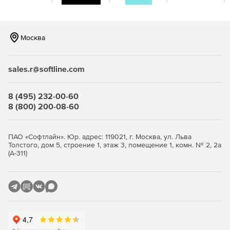
Переключение между WYSIWYG-режимом
редактирования HTML-текста и режимом
редактирования HTML-тегов.
Москва
Загрузка изображений на web-сервер и изменение их
свойств.
sales.r@softline.com
Отсутствие необходимости устанавливать ActiveX,
Java или клиентские компоненты. Для запуска нужен
8 (495) 232-00-60
только браузер.
8 (800) 200-08-60
Отсутствие необходимости манипулировать
внешними XML или файлами конфигураций.
ПАО «Софтлайн». Юр. адрес: 119021, г. Москва, ул. Льва
Толстого, дом 5, строение 1, этаж 3, помещение 1, комн. № 2, 2а
Конфигурирование текста для поддержки
(А-311)
иностранных языков.
Всеобъемлющее средство управления дисплеем –
настройка панели для отображения только
инструментов, нужных конечному пользователю.
Встроенная функция печати.