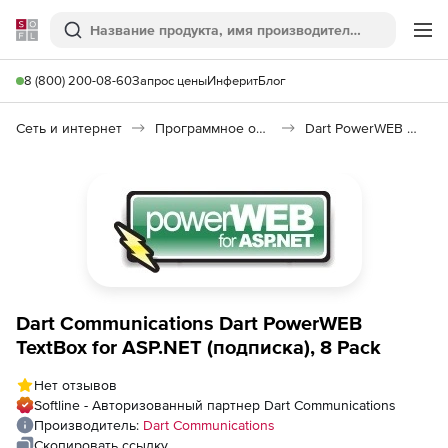
Softline
Поиск
Ме
8 (800) 200-08-60
Запрос цены
Инферит
Блог
Сеть и интернет
Программное обеспечение для создания сайтов
Dart PowerWEB TextBox for ASP.NET
Dart Communications Dart PowerWEB
TextBox for ASP.NET (подписка), 8 Pack
Нет отзывов
Softline - Авторизованный партнер Dart Communications
Производитель:
Dart Communications
Скопировать ссылку