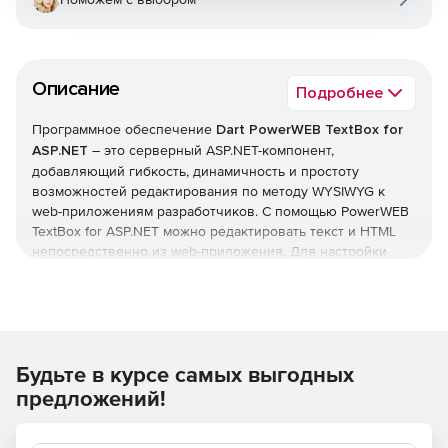
Описание
Подробнее
Программное обеспечение
Dart PowerWEB TextBox for
ASP.NET
– это серверный ASP.NET-компонент,
добавляющий гибкость, динамичность и простоту
возможностей редактирования по методу WYSIWYG к
web-приложениям разработчиков. С помощью PowerWEB
TextBox for ASP.NET можно редактировать текст и HTML
непосредственно из web-приложения. Для настройки
компонента PowerWEB TextBox for ASP.NET нужно
перетащить его в web-форму и запустить интуитивный
редактор свойств, позволяющий изменять практически
любую характеристику. Полнофункциональный модуль
управления изображениями способен загружать на
Будьте в курсе самых выгодных
сервер графику, предварительно просматривать и
настраивать ее расположение в области текста.
предложений!
Компонент PowerWEB TextBox for ASP.NET совместим со
средствами управления валидацией