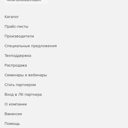
Функции копирования, вырезания и вставки текста –
как в текстовом процессоре.
Каталог
Неограниченные функции настройки шрифтов.
Прайс-листы
Производители
Простой доступ к символам через кнопку на панели
инструментов.
Специальные предложения
Фильтрация типов загружаемых файлов.
Техподдержка
Распродажа
Поддержка защищенных web-серверов.
Семинары и вебинары
Интеграция с IBuySpy.
Стать партнером
Интуитивная онлайн-помощь, интегрированная с
Visual Studio .NET.
Вход в ЛК партнера
О компании
Управляемый исходный код.
Вакансии
Помощь