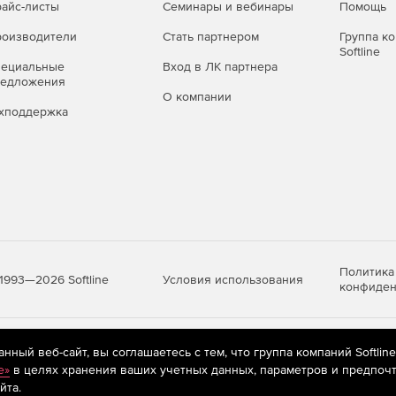
айс-листы
Семинары и вебинары
Помощь
оизводители
Стать партнером
Группа к
Softline
пециальные
Вход в ЛК партнера
редложения
О компании
хподдержка
Политика
Условия использования
1993—2026 Softline
конфиден
яются
рекомендательные технологии
(информационные технологии п
ный веб-сайт, вы соглашаетесь с тем, что группа компаний Softlin
предпочтениям пользователей сети «Интернет», находящихся на те
e»
в целях хранения ваших учетных данных, параметров и предпочт
йта.