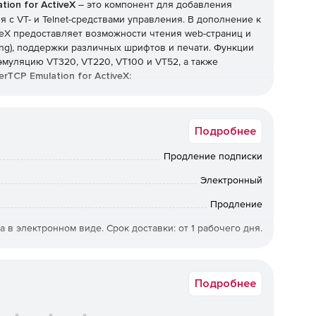
tion for ActiveX
– это компонент для добавления
с VT- и Telnet-средствами управления. В дополнение к
iveX предоставляет возможности чтения web-страниц и
ing), поддержки различных шрифтов и печати. Функции
 эмуляцию VT320, VT220, VT100 и VT52, а также
rTCP Emulation for ActiveX:
ю терминалов VT320, VT220, VT100 и VT52,
Подробнее
ющей последовательностью для отображения экрана,
или невидимо.
Продление подписки
йствовано в качестве клиентского источника данных в
Электронный
gin, rsh и rexec.
Продление
ых свойств.
а в электронном виде. Срок доставки: от 1 рабочего дня.
ипт-файлов, автоматическая печать (печать каждой
-SUB-RENEW
Подробнее