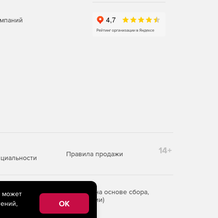
омпаний
14+
Правила продажи
циальности
редоставления информации на основе сбора,
e может
рритории Российской Федерации)
OK
ений,