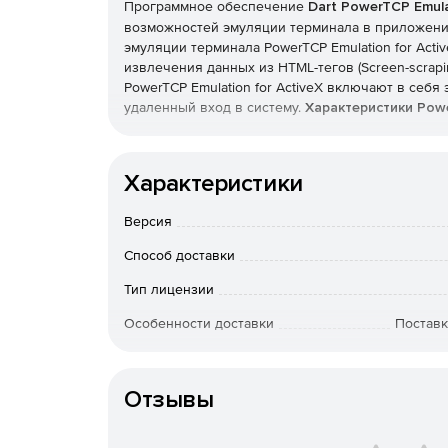
Программное обеспечение
Dart PowerTCP Emula
возможностей эмуляции терминала в приложения 
эмуляции терминала PowerTCP Emulation for Act
извлечения данных из HTML-тегов (Screen-scrap
PowerTCP Emulation for ActiveX включают в себя
удаленный вход в систему.
Характеристики Powe
Средство управления VT выполняет эмуляци
Характеристики
интерпретирует текст и работает с управля
который можно использовать интерактивно 
Версия
Средство управления Telnet может быть заде
Способ доставки
реальном времени. Реализована поддержка rlo
Тип лицензии
Отображение опций и ряда с помощью прост
Особенности доставки
Поставк
Полная поддержка печати дисплея и постскр
Артикул
строки по мере ее получения).
Отзывы
Поддержка многобитного кодирования.