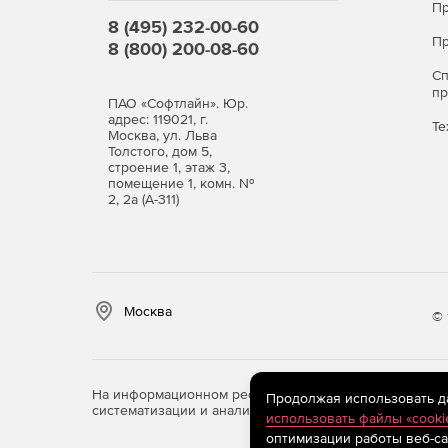
Пр
8 (495) 232-00-60
Пр
8 (800) 200-08-60
С
п
ПАО «Софтлайн». Юр.
адрес: 119021, г.
Те
Москва, ул. Льва
Толстого, дом 5,
строение 1, этаж 3,
помещение 1, комн. №
2, 2а (А-311)
Москва
© 
На информационном ресурсе store.softline.ru примен
Продолжая использовать дан
систематизации и анализа сведений, относящихся к 
использовать файлы «cooki
оптимизации работы веб-са