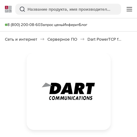
Softline
Поиск
Ме
8 (800) 200-08-60
Запрос цены
Инферит
Блог
Сеть и интернет
Серверное ПО
Dart PowerTCP for .NET