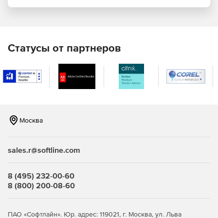
получать, редактировать, подписывать / проверять и
шифровать / дешифровать сообщения электронной
почты в любом приложении или службе .NET.
PowerTCP SSH и SFTP for .NET добавляет возможности
Статусы от партнеров
безопасного сеанса SSH и передачи файлов в любое
приложение .NET.
PowerTCP Sockets for .NET расширяет .NET классами
для DNS, серверов и управления соединениями.
Включает безопасность TLS / SSL.
Москва
PowerTCP Telnet for .NET добавляет функции
безопасного подключения Telnet, rsh, rexec и rlogin к
любому приложению или службе .NET.
sales.r@softline.com
PowerTCP Telnet for .NET CF добавляет безопасное
подключение Telnet, rsh, rexec и rlogin к любому
8 (495) 232-00-60
интеллектуальному устройству.
8 (800) 200-08-60
PowerTCP Zip Compression for .NET добавляет
возможности Zip в приложение .NET Windows или
ПАО «Софтлайн». Юр. адрес: 119021, г. Москва, ул. Льва