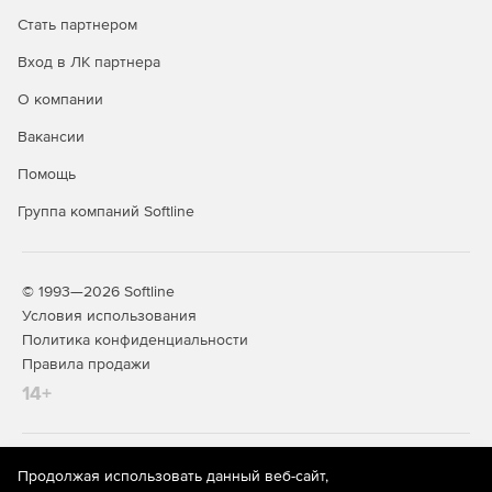
Стать партнером
Вход в ЛК партнера
О компании
Вакансии
Помощь
Группа компаний Softline
© 1993—2026 Softline
Условия использования
Политика конфиденциальности
Правила продажи
14+
На информационном ресурсе store.softline.ru применяются
Продолжая использовать данный веб-сайт,
рекомендательные технологии
(информационные технологии