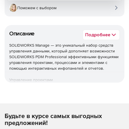
Поможем с выбором
Описание
Подробнее
SOLIDWORKS Manage — это уникальный набор средств
управления данными, который дополняет возможности
SOLIDWORKS PDM Professional эффективными функциями
управления проектами, процессами и элементами с
помощью интерактивных инфопанелей и отчетов.
Управление проектами
Предоставляет рабочим группам критически важную
информацию, чтобы помочь им сосредоточиться на
актуальных задачах и обеспечить визуализацию ресурсов
для эффективного планирования и использования.
Управление этапами проекта, сроками и контрольными
Будьте в курсе самых выгодных
точками, а также ресурсами и их емкостью. Отслеживание
предложений!
хода выполнения работы с помощью задач и табелей