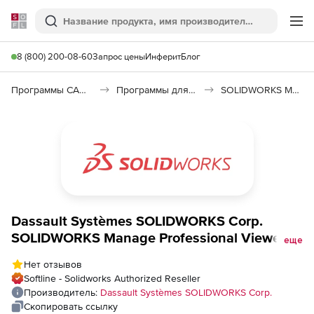
Softline
Поиск
Ме
8 (800) 200-08-60
Запрос цены
Инферит
Блог
Программы САПР и ГИС
Программы для машиностроения
SOLIDWORKS Manage
Dassault Systèmes SOLIDWORKS Corp.
SOLIDWORKS Manage Professional Viewer
еще
(комплект из 5 мест), цена за 1 комплект
Нет отзывов
Softline - Solidworks Authorized Reseller
Производитель:
Dassault Systèmes SOLIDWORKS Corp.
Скопировать ссылку