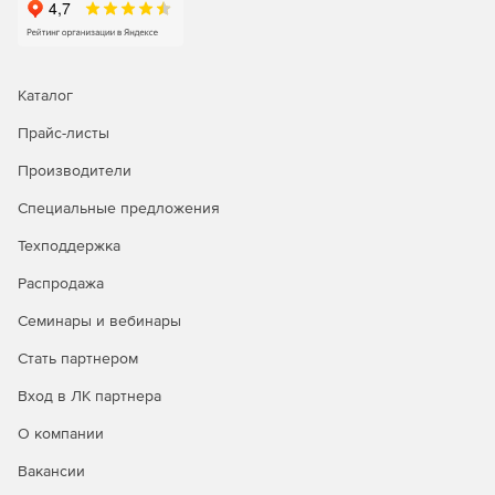
Можно создать инфраструктуру для быстрого поиска и
повторного использования или перепрофилирования
существующих проектных данных. Вместо того чтобы
тратить время на поиск предыдущих проектов на общих
Каталог
дисках и локальных рабочих станциях или заново
создавать проекты, если их не удалось найти, можно
Прайс-листы
использовать инструменты быстрого поиска в
SOLIDWORKS PDM.
Производители
Специальные предложения
Техподдержка
Распродажа
Семинары и вебинары
Стать партнером
Вход в ЛК партнера
О компании
Вакансии