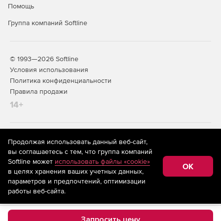
Помощь
Группа компаний Softline
© 1993—2026 Softline
Условия использования
Политика конфиденциальности
Правила продажи
14+
На информационном ресурсе store.softline.ru применяются
Продолжая использовать данный веб-сайт,
рекомендательные технологии
(информационные технологии
вы соглашаетесь с тем, что группа компаний
предоставления информации на основе сбора,
Softline может
использовать файлы «cookie»
систематизации и анализа сведений, относящихся к
OK
в целях хранения ваших учетных данных,
предпочтениям пользователей сети «Интернет»,
находящихся на территории Российской Федерации)
параметров и предпочтений, оптимизации
работы веб-сайта.
Запросить цену