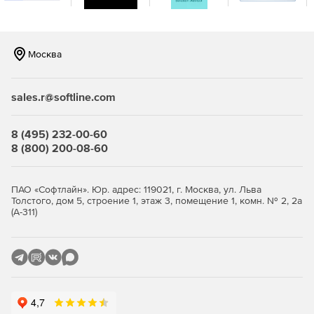
Шаг через симуляцию.
Расчет стоимости в процессе проектирования.
Москва
Таблицы настроек: XML, XMLT, MDB.
sales.r@softline.com
Средство публикации e-Drawings.
Универсальный почтовый генератор (UPG).
8 (495) 232-00-60
8 (800) 200-08-60
Возможности библиотеки SOLIDWORKS CAM
(поддерживает только 2,5x-функции).
ПАО «Софтлайн». Юр. адрес: 119021, г. Москва, ул. Льва
Толстого, дом 5, строение 1, этаж 3, помещение 1, комн. № 2, 2а
Импорт/экспорт данных CAM.
(А-311)
SOLIDWORKS CAM Professional
Автоматическое распознавание тел вращения.
Индексация 4-й и 5-й осей, включая опорную стойку.