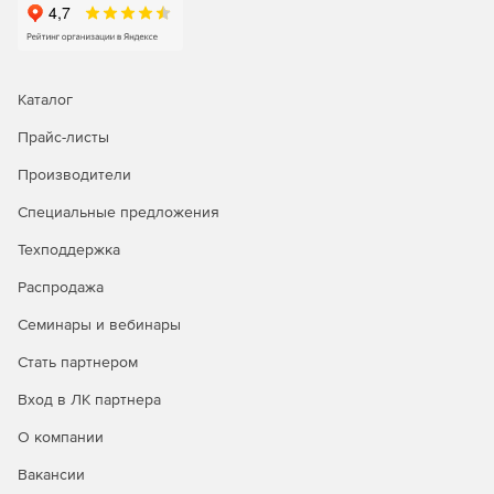
Автоматическое создание нейтрального сайта.
Автоматический импорт и экспорт данных.
Каталог
Генератор серийных номеров.
Прайс-листы
Репликация хранилищ.
Производители
Удаленный доступ.
Специальные предложения
Уведомление по электронной почте.
Техподдержка
Масштабируемость.
Распродажа
Семинары и вебинары
Детализированные сообщения об ошибках.
Стать партнером
Прямая интеграция элементов Creo.
Вход в ЛК партнера
Интеграция модуля Inspection.
О компании
3D Interconnect совместимость.
Вакансии