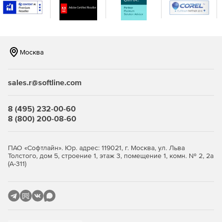
Интегрированный предварительный просмотр
eDrawings.
Предварительный просмотр.
Москва
Автоматизированный процесс утверждения
документов (Не более 10 состояний).
sales.r@softline.com
Пользовательская настройка.
8 (495) 232-00-60
Автоматизация генерации PDF (с ограничениями).
8 (800) 200-08-60
Инструмент обновления версии файла.
ПАО «Софтлайн». Юр. адрес: 119021, г. Москва, ул. Льва
Устанавливается на базе SQL Express.
Толстого, дом 5, строение 1, этаж 3, помещение 1, комн. № 2, 2а
(А-311)
Дополнительные возможности
SOLIDWORKS PDM Professional
Предварительный просмотр нескольких документов.