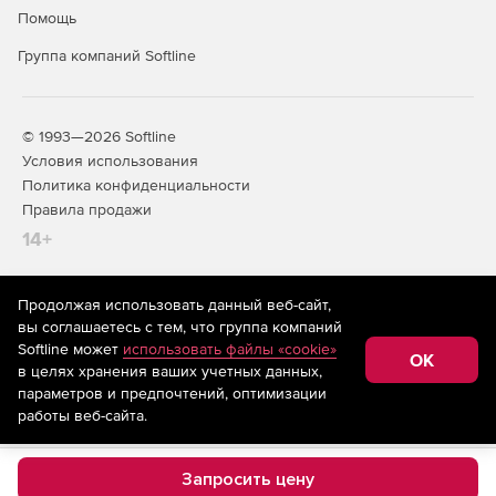
Слияние и ветвление проектов.
Помощь
Интеграция таблиц изменений.
Группа компаний Softline
© 1993—2026 Softline
Условия использования
Политика конфиденциальности
Правила продажи
14+
Продолжая использовать данный веб-сайт,
На информационном ресурсе store.softline.ru применяются
вы соглашаетесь с тем, что группа компаний
рекомендательные технологии
(информационные технологии
Softline может
использовать файлы «cookie»
предоставления информации на основе сбора,
OK
в целях хранения ваших учетных данных,
систематизации и анализа сведений, относящихся к
предпочтениям пользователей сети «Интернет»,
параметров и предпочтений, оптимизации
находящихся на территории Российской Федерации)
работы веб-сайта.
Запросить цену