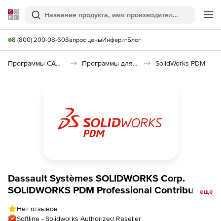
Softline
Поиск
Ме
8 (800) 200-08-60
Запрос цены
Инферит
Блог
Программы САПР и ГИС
Программы для документооборота
SolidWorks PDM
Dassault Systèmes SOLIDWORKS Corp.
SOLIDWORKS PDM Professional Contributor
еще
Service Initial (подписка), на 1 год
Нет отзывов
Softline - Solidworks Authorized Reseller