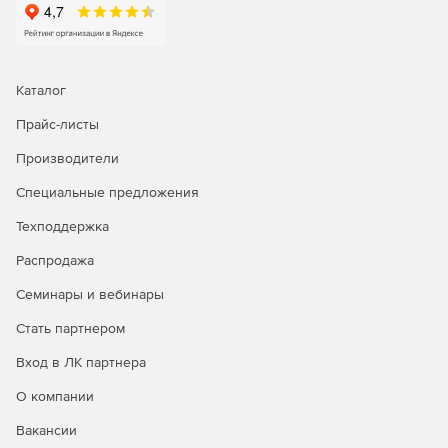
Автоматическое создание нейтрального сайта.
Автоматический импорт и экспорт данных.
Каталог
Генератор серийных номеров.
Прайс-листы
Репликация хранилищ.
Производители
Удаленный доступ.
Специальные предложения
Уведомление по электронной почте.
Техподдержка
Масштабируемость.
Распродажа
Семинары и вебинары
Детализированные сообщения об ошибках.
Стать партнером
Прямая интеграция элементов Creo.
Вход в ЛК партнера
Интеграция модуля Inspection.
О компании
3D Interconnect совместимость.
Вакансии