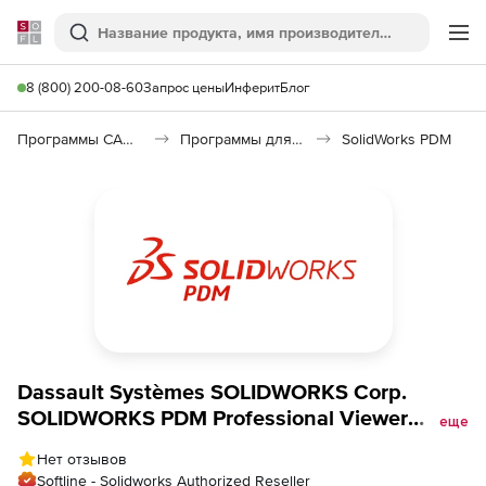
Softline
Поиск
Ме
8 (800) 200-08-60
Запрос цены
Инферит
Блог
Программы САПР и ГИС
Программы для документооборота
SolidWorks PDM
Dassault Systèmes SOLIDWORKS Corp.
SOLIDWORKS PDM Professional Viewer
еще
Service Initial (подписка), на 3 года
Нет отзывов
Softline - Solidworks Authorized Reseller