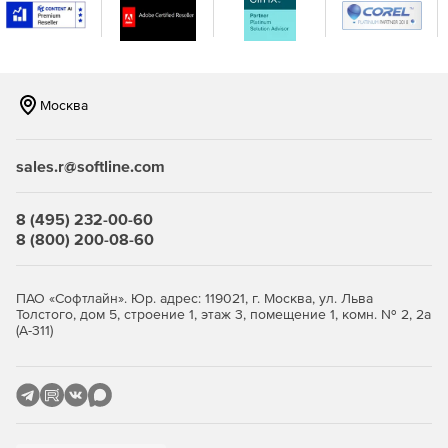
Интегрированный предварительный просмотр
eDrawings.
Предварительный просмотр.
Москва
Автоматизированный процесс утверждения
документов (Не более 10 состояний).
sales.r@softline.com
Пользовательская настройка.
8 (495) 232-00-60
Автоматизация генерации PDF (с ограничениями).
8 (800) 200-08-60
Инструмент обновления версии файла.
ПАО «Софтлайн». Юр. адрес: 119021, г. Москва, ул. Льва
Устанавливается на базе SQL Express.
Толстого, дом 5, строение 1, этаж 3, помещение 1, комн. № 2, 2а
(А-311)
Дополнительные возможности
SOLIDWORKS PDM Professional
Предварительный просмотр нескольких документов.