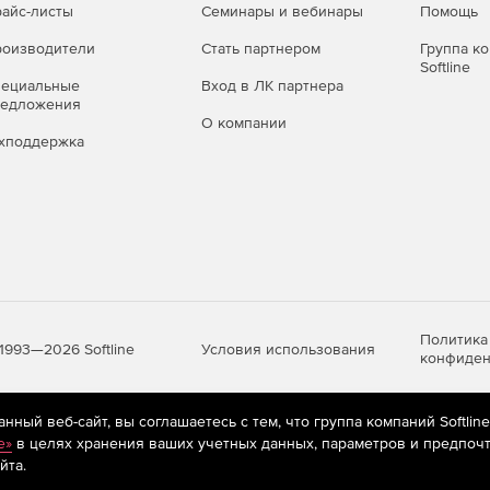
айс-листы
Семинары и вебинары
Помощь
оизводители
Стать партнером
Группа к
Softline
пециальные
Вход в ЛК партнера
редложения
О компании
хподдержка
Политика
Условия использования
1993—2026 Softline
конфиден
ный веб-сайт, вы соглашаетесь с тем, что группа компаний Softlin
яются
рекомендательные технологии
(информационные технологии п
e»
в целях хранения ваших учетных данных, параметров и предпочт
предпочтениям пользователей сети «Интернет», находящихся на те
йта.