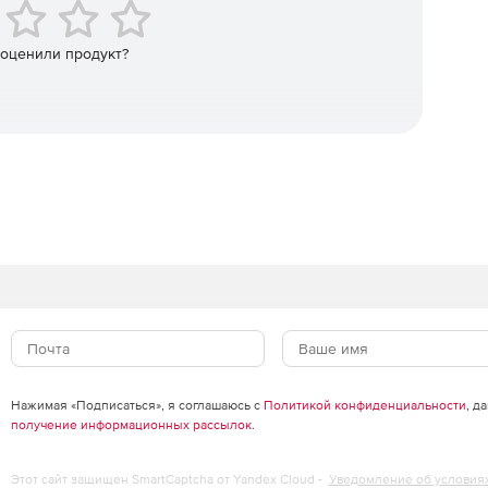
роектирования.
 оценили продукт?
 eDrawings.
кументов (Не более 10 состояний).
ми).
Нажимая «Подписаться», я соглашаюсь с
Политикой конфиденциальности
, д
получение информационных рассылок
.
Этот сайт защищен SmartCaptcha от Yandex Cloud -
Уведомление об условия