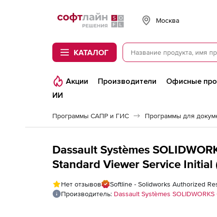
Softline
Москва
КАТАЛОГ
Акции
Производители
Офисные пр
ИИ
Программы САПР и ГИС
Программы для докум
Dassault Systèmes SOLIDWO
Standard Viewer Service Initi
), на 1 год
Нет отзывов
Softline - Solidworks Authorized Re
Производитель:
Dassault Systèmes SOLIDWORKS 