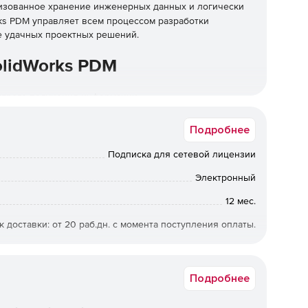
изованное хранение инженерных данных и логически
ks PDM управляет всем процессом разработки
е удачных проектных решений.
olidWorks PDM
трого получения информации.
 потери данных.
Подробнее
Подписка для сетевой лицензии
зации процедур проектирования, утверждения
Электронный
и PDM- решениями.
12 мес.
к доставки: от 20 раб.дн. с момента поступления оплаты.
S PDM Standard
PSS0025
Подробнее