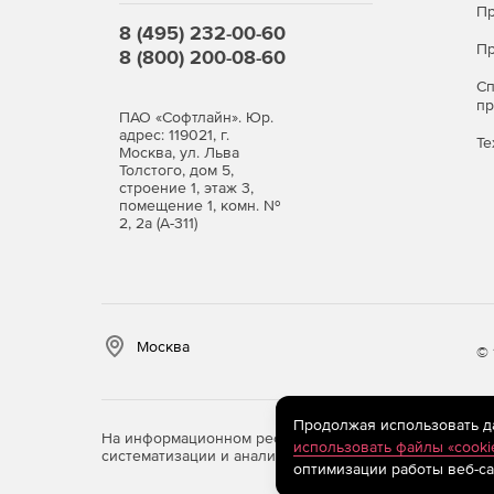
Пр
Детализированные сообщения об ошибках.
8 (495) 232-00-60
Пр
8 (800) 200-08-60
Прямая интеграция элементов Creo.
С
п
Интеграция модуля Inspection.
ПАО «Софтлайн». Юр.
адрес: 119021, г.
Те
Москва, ул. Льва
3D Interconnect совместимость.
Толстого, дом 5,
строение 1, этаж 3,
помещение 1, комн. №
Слияние и ветвление проектов.
2, 2а (А-311)
Интеграция таблиц изменений.
Москва
© 
Продолжая использовать дан
На информационном ресурсе store.softline.ru примен
использовать файлы «cooki
систематизации и анализа сведений, относящихся к 
оптимизации работы веб-са