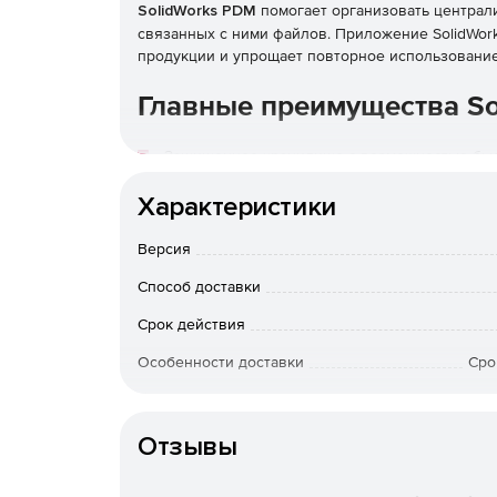
SolidWorks PDM
помогает организовать централ
связанных с ними файлов. Приложение SolidWor
продукции и упрощает повторное использовани
Главные преимущества S
Защищенное хранилище с возможностью быс
Характеристики
Управление версиями для исключения риска
Версия
Встроенные рабочие процессы для автомати
и выпуска документации.
Способ доставки
Срок действия
Быстрота внедрения по сравнению с другим
Особенности доставки
Сро
Возможности SOLIDWORK
Артикул
Безопасный доступ.
Отзывы
Контроль версий.