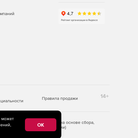
омпаний
14+
Правила продажи
циальности
e может
редоставления информации на основе сбора,
OK
ений,
рритории Российской Федерации)