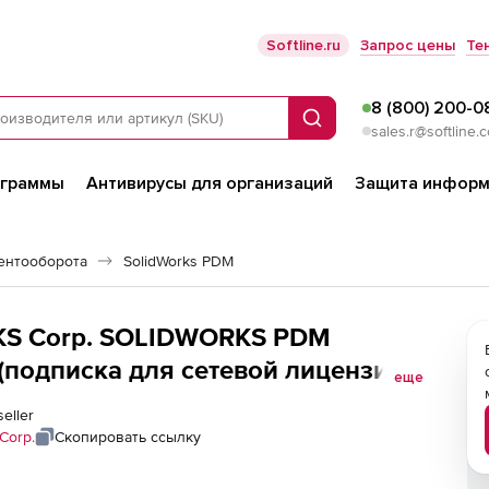
Softline.ru
Запрос цены
Те
8 (800) 200-0
Поиск
sales.r@softline.
ограммы
Антивирусы для организаций
Защита информ
ентооборота
SolidWorks PDM
RKS Corp. SOLIDWORKS PDM
al (подписка для сетевой лицензии
еще
seller
Corp.
Скопировать ссылку