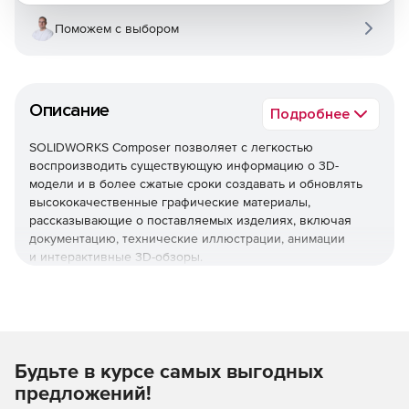
Поможем с выбором
Описание
Подробнее
SOLIDWORKS Composer позволяет c легкостью
воспроизводить существующую информацию о 3D-
модели и в более сжатые сроки создавать и обновлять
высококачественные графические материалы,
рассказывающие о поставляемых изделиях, включая
документацию, технические иллюстрации, анимации
и интерактивные 3D-обзоры.
С помощью продукта можно проектировать и составлять
техническую документацию параллельно с разработкой
изделия, благодаря чему документация всегда будет
отражать последние изменения в изделии и будет готова
одновременно с самим изделием.
Будьте в курсе самых выгодных
предложений!
SOLIDWORKS Composer позволяет пользователям,