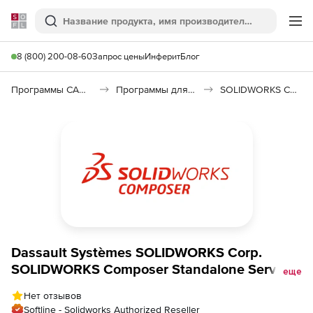
Softline
Поиск
Ме
8 (800) 200-08-60
Запрос цены
Инферит
Блог
Программы САПР и ГИС
Программы для машиностроения
SOLIDWORKS Composer
Dassault Systèmes SOLIDWORKS Corp.
SOLIDWORKS Composer Standalone Service
еще
Initial (подписка для локальной лицензии),
Нет отзывов
на 1 год
Softline - Solidworks Authorized Reseller