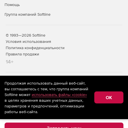
Помощь
Группа компаний Softline
© 1993—2026 Softline
Условия использования
Политика конфиденциальности
Правила продажи
14+
На информационном ресурсе store.softline.ru применяются
Продолжая использовать данный веб-сайт,
рекомендательные технологии
(информационные технологии
вы соглашаетесь с тем, что группа компаний
предоставления информации на основе сбора,
Softline может
использовать файлы «cookie»
систематизации и анализа сведений, относящихся к
OK
в целях хранения ваших учетных данных,
предпочтениям пользователей сети «Интернет»,
находящихся на территории Российской Федерации)
параметров и предпочтений, оптимизации
работы веб-сайта.