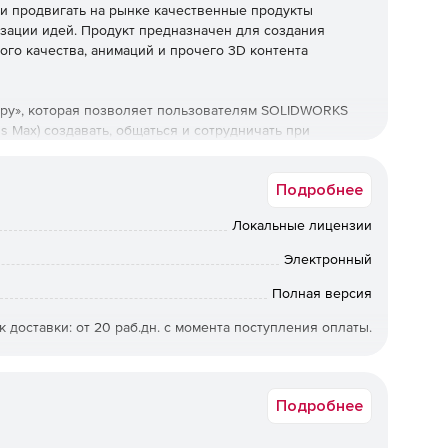
 и продвигать на рынке качественные продукты
зации идей. Продукт предназначен для создания
о качества, анимаций и прочего 3D контента
еру», которая позволяет пользователям SOLIDWORKS
3ds Max) создавать, общаться и сотрудничать при
 визуального контента, продвигающего инновации,
Подробнее
KS Visualize
Локальные лицензии
ard:
Электронный
Полная версия
й с неограниченным разрешением.
к доставки: от 20 раб.дн. с момента поступления оплаты.
и помощи поддержки HOR, обеспечивающей
VBX0028
хники ручной настройки освещения.
Подробнее
ь плоскости без возвращения к пакету моделирования