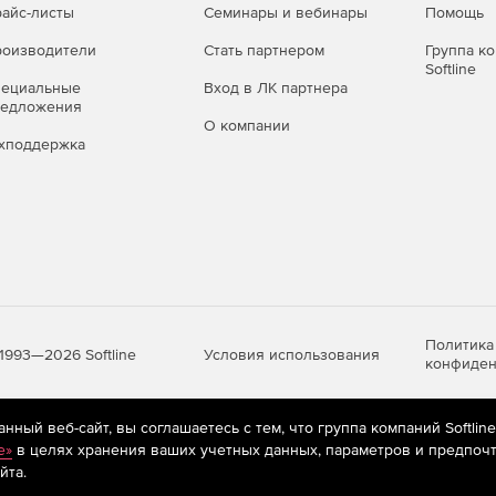
айс-листы
Семинары и вебинары
Помощь
оизводители
Стать партнером
Группа к
Softline
пециальные
Вход в ЛК партнера
редложения
О компании
хподдержка
Политика
Условия использования
1993—2026 Softline
конфиден
ный веб-сайт, вы соглашаетесь с тем, что группа компаний Softlin
яются
рекомендательные технологии
(информационные технологии п
e»
в целях хранения ваших учетных данных, параметров и предпочт
предпочтениям пользователей сети «Интернет», находящихся на те
йта.