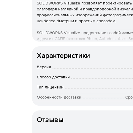
SOLIDWORKS Visualize позволяет проектировать
благодаря наглядной и правдоподобной визуали
профессиональных изображений фотографическог
наиболее быстрым и простым способом.
SOLIDWORKS Visualize представляет собой «кам
и других САПР (таких как Rhino, Autodesk Alias, 
создании высококачественного и реалистичного
дизайнерские разработки и бизнес-решения.
Характеристики
Версии решения SOLIDWOR
Версия
SOLIDWORKS Visualize Stand
Способ доставки
Тип лицензии
Отрисовка высокореалистичных изображени
Особенности доставки
Сро
Точная симуляция реального освещения пр
Артикул
фотореализм без применения трудоёмкой те
Отзывы
Interactive Part Splitter позволяет разделят
CAD.