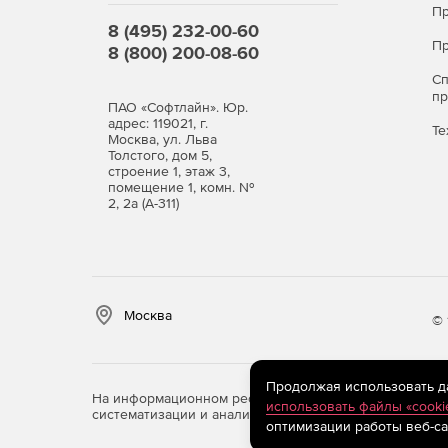
Пр
8 (495) 232-00-60
Пр
8 (800) 200-08-60
С
п
ПАО «Софтлайн». Юр.
адрес: 119021, г.
Те
Москва, ул. Льва
Толстого, дом 5,
строение 1, этаж 3,
помещение 1, комн. №
2, 2а (А-311)
Москва
© 
Продолжая использовать дан
На информационном ресурсе store.softline.ru примен
использовать файлы «cooki
систематизации и анализа сведений, относящихся к 
оптимизации работы веб-са