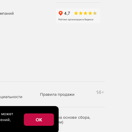
омпаний
14+
Правила продажи
циальности
e может
редоставления информации на основе сбора,
OK
ений,
рритории Российской Федерации)