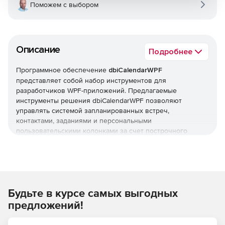
Поможем с выбором
Описание
Подробнее
Программное обеспечение
dbiCalendarWPF
представляет собой набор инструментов для
разработчиков WPF-приложений. Предлагаемые
инструменты решения dbiCalendarWPF позволяют
управлять системой запланированных встреч,
контактами, заданиями и персональными
пользовательскими колонками за счет построчного
редактирования табличных данных, встроенного
контекстного меню и полной интеграции
информационных ресурсов, сгруппированных и
отсортированных на всех уровнях.
Будьте в курсе самых выгодных
dbiCalendarWPF включает три элемента управления ( Multi
Column Day/Resource View, Month Calendar View и Week
предложений!
Calendar View), объединенные в одном удобном WPF –
компоненте. Решение dbiCalendarWPF позволяет