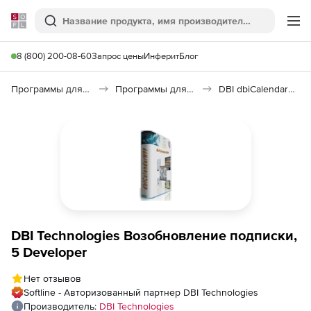
Softline
Поиск
Ме
8 (800) 200-08-60
Запрос цены
Инферит
Блог
Программы для программирования
Программы для разработки ПО
DBI dbiCalendarWPF
DBI Technologies Возобновление подписки,
5 Developer
Нет отзывов
Softline - Авторизованный партнер DBI Technologies
Производитель:
DBI Technologies