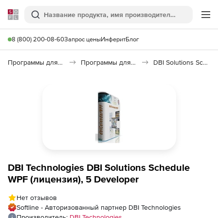
Softline
Поиск
Ме
8 (800) 200-08-60
Запрос цены
Инферит
Блог
Программы для программирования
Программы для разработки ПО
DBI Solutions Schedule WPF
DBI Technologies DBI Solutions Schedule
WPF (лицензия), 5 Developer
Нет отзывов
Softline - Авторизованный партнер DBI Technologies
Производитель:
DBI Technologies