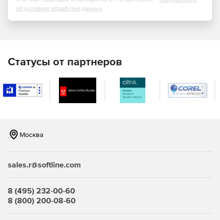
Планирование ресурсов с помощью перетаскивания
об условиях обработки данных
объектов на графиках (Drag-and-drop).
Редактирование информации напрямую в диаграммах.
Доступ к коллекциям dbiScheduleWPF, которые
Статусы от партнеров
содержат объекты планирования, списки элементов
ресурсов и элементы временной шкалы.
Настройка стилей временных шкал в диаграммах,
поддержка интерактивных временных осей.
Представление любых типов ресурсных данных в
Москва
виде нескольких столбцов, поддерживающих
сортировку, текст, дубли, дату и время.
sales.r@softline.com
Отмена/повтор истории изменений.
Функции печати готовых диаграмм и графиков.
8 (495) 232-00-60
8 (800) 200-08-60