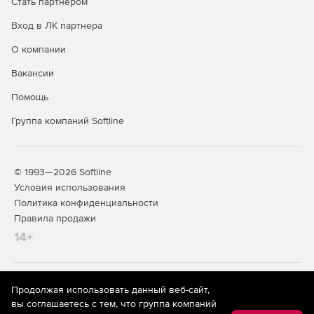
Стать партнером
Вход в ЛК партнера
О компании
Вакансии
Помощь
Группа компаний Softline
© 1993—2026 Softline
Условия использования
Политика конфиденциальности
Правила продажи
14+
На информационном ресурсе store.softline.ru применяются
Продолжая использовать данный веб-сайт,
рекомендательные технологии
(информационные технологии
вы соглашаетесь с тем, что группа компаний
предоставления информации на основе сбора,