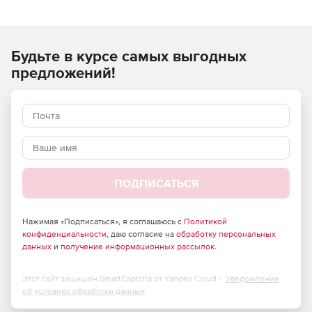
Алюминиевый радиатор обеспечивает эффективное
охлаждение.
Задняя пластина и винты обеспечат надежное
Будьте в курсе самых выгодных
крепление.
предложений!
Термопаста нанесена на основание кулера
Применение
:
Intel Socket 95W
LGA1156/LGA1155/LGA1150
ПОДПИСАТЬСЯ
Core i7/i5/i3
Нажимая «Подписаться», я соглашаюсь с
Политикой
Pentium G
конфиденциальности
, даю согласие на
обработку персональных
данных
и
получение информационных рассылок
.
Этот сайт защищен SmartCaptcha от Yandex Cloud -
Уведомление
об условиях обработки данных