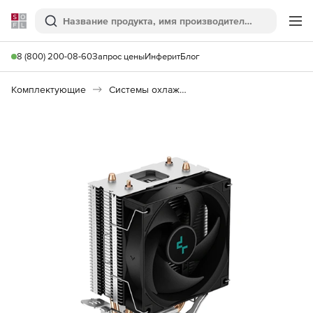
Softline
Поиск
Ме
8 (800) 200-08-60
Запрос цены
Инферит
Блог
Комплектующие
Системы охлаждения