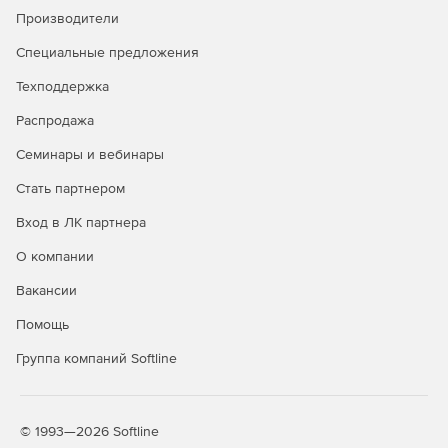
Производители
Все необходимое для повседневной работы находится в
пределах досягаемости благодаря разъему Type-C, порту
Специальные предложения
USB 3.0 и гибридному аудиопорту, которые удобно
расположены на панели ввода-вывода корпуса.
Техподдержка
Распродажа
Семинары и вебинары
Стать партнером
Вход в ЛК партнера
О компании
Вакансии
Помощь
Группа компаний Softline
© 1993—2026 Softline