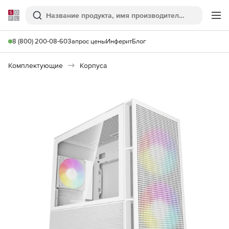
Softline
Поиск
Ме
8 (800) 200-08-60
Запрос цены
Инферит
Блог
Комплектующие
Корпуса