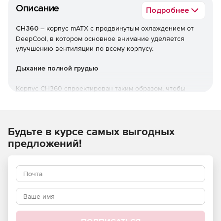
Описание
Подробнее
CH360
– корпус mATX c продвинутым охлаждением от
DeepCool, в котором основное внимание уделяется
улучшению вентиляции по всему корпусу.
Дыхание полной грудью
Корпус CH360 спроектирован таким образом, чтобы
обеспечить исключительный приток воздуха со всех
сторон корпуса как со стороны передней панели, так и со
стороны боковой панели; холодный воздух всегда
доступен для современных энергоемких компонентов.
Будьте в курсе самых выгодных
предложений!
Боковая панель из стекла и с перфорированной
решёткой
Уникальная боковая панель из закаленного стекла и
перфорированной решётки обеспечивает не только
кристально чистый обзор компонентов вашей системы,
но и обеспечивает современным графическим
процессорам дополнительную вентиляцию.