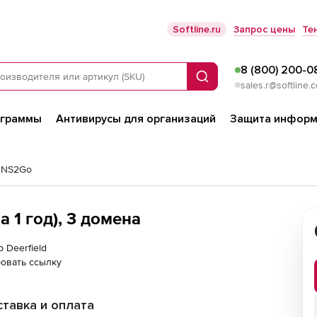
Softline.ru
Запрос цены
Те
8 (800) 200-0
Поиск
sales.r@softline.
ограммы
Антивирусы для организаций
Защита информ
 DNS2Go
 1 год), 3 домена
 Deerfield
овать ссылку
тавка и оплата