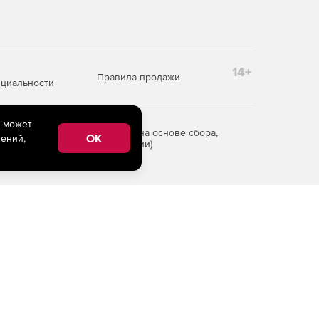
14+
Правила продажи
циальности
e может
редоставления информации на основе сбора,
OK
ений,
рритории Российской Федерации)