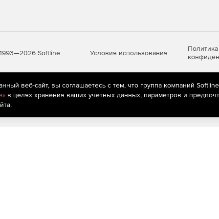
Политика
Условия использования
1993—2026 Softline
конфиден
ный веб-сайт, вы соглашаетесь с тем, что группа компаний Softlin
яются
рекомендательные технологии
(информационные технологии п
e»
в целях хранения ваших учетных данных, параметров и предпочт
предпочтениям пользователей сети «Интернет», находящихся на те
йта.