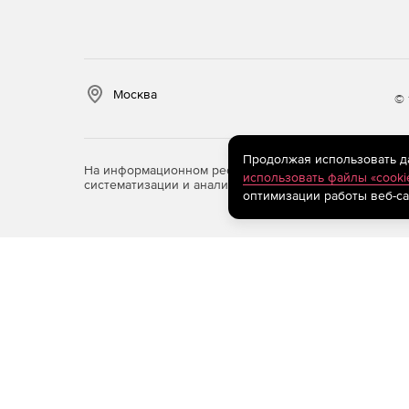
Москва
© 
Продолжая использовать дан
На информационном ресурсе store.softline.ru примен
использовать файлы «cooki
систематизации и анализа сведений, относящихся к 
оптимизации работы веб-са