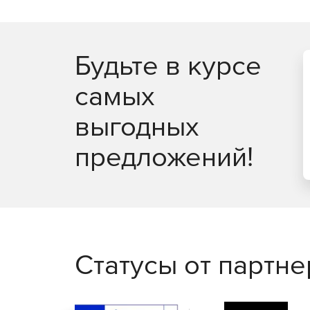
восстановления после сбоев. Избыточное рез
фактически исключает длительный вход системы 
высококвалифицированных экспертов постоянно
в режиме 24/7.
Будьте в курсе
самых
выгодных
предложений!
Статусы от партн