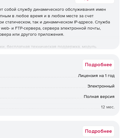
т собой службу динамического обслуживания имен
упным в любое время и в любом месте за счет
и статическом, так и динамическом IP-адресе. Служба
web- и FTP-сервера, сервера электронной почты,
рвера или другого приложения.
ки, бесплатная техническая поддержка, модуль
еристики. Для начала работы со службой DNS2G нужно
ное имя, загрузить и установить клиентскую программу
Подробнее
ановить и сконфигурировать необходимый сервер.
Лицензия на 1 год
DNS2Go позволяет любому пользователю связывать
ьютером, подключенным к Интернету, даже если при
Электронный
инамического IP-адреса. Доменное имя службы DNS2Go
аторы и межсетевые экраны.
Полная версия
12 мес.
Go позволяет присваивать среде имя, выбираемое
сайта, FTP-сервера или сервера электронной почты.
Коммерческая
одписаться на доменное имя в домене DNS2Go
Подробнее
ровать свой домен верхнего уровня (например,