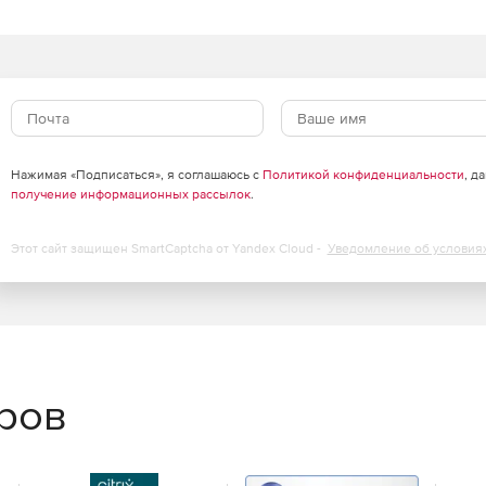
ервирование службы DNS2Go и серверов DNS
из строя. Тем не менее, специальная команда
 готова справиться с любой обнаруженной проблемой
Нажимая «Подписаться», я соглашаюсь с
Политикой конфиденциальности
, д
получение информационных рассылок
.
Этот сайт защищен SmartCaptcha от Yandex Cloud -
Уведомление об условия
еров