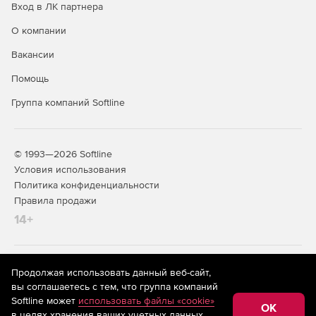
Вход в ЛК партнера
специальная команда высококвалифицированных
экспертов постоянно готова справиться с любой
О компании
обнаруженной проблемой в режиме 24/7.
Вакансии
Помощь
Группа компаний Softline
© 1993—2026 Softline
Условия использования
Политика конфиденциальности
Правила продажи
14+
На информационном ресурсе store.softline.ru применяются
Продолжая использовать данный веб-сайт,
рекомендательные технологии
(информационные технологии
вы соглашаетесь с тем, что группа компаний
предоставления информации на основе сбора,
Softline может
использовать файлы «cookie»
систематизации и анализа сведений, относящихся к
OK
в целях хранения ваших учетных данных,
предпочтениям пользователей сети «Интернет»,