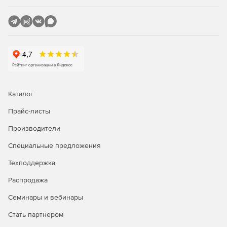
любой пользователь, набравший имя домена в адресной
строке своего браузера или другой клиентской
программы, будет перенаправлен на текущий IP-адрес.
Частота смена IP-адреса не имеет значения.
Схема работы DNS2Go.
Служба DNS2Go также
используется специальный протокол, который позволяет
определять, что компьютер временно недоступен.
Службе DNS2Go эти сведения необходимы, например,
Каталог
для перенаправления доменного имени на указанный IP-
адрес, если пользователь временно отключился от сети.
Прайс-листы
Другой способ использования таких сведений
Производители
заключается в перенаправлении запросов к домену на
альтернативный адрес URL.
Специальные предложения
Инфраструктура службы DNS2Go поддерживается
Техподдержка
современным оборудованием и каналами передачи
Распродажа
данных с множеством подключений к Интернету для
перераспределения рабочей нагрузки и восстановления
Семинары и вебинары
после сбоев. Избыточное резервирование службы
DNS2Go и серверов DNS фактически исключает
Стать партнером
длительный вход системы из строя. Тем не менее,