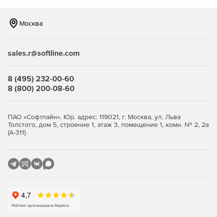
Решение EDEM совмещается с программами CFD для
моделирования систем твердо-жидких фаз на шкале
частиц. Это дает возможность наблюдать взаимодействия
Москва
«частица-частица» и «частица-группа частиц», которые
являются определяющими факторами поведения
молекул.
sales.r@softline.com
EDEM – это мощное приложение к любому комплекту
8 (495) 232-00-60
сервисов CAE. Использование его возможностей
8 (800) 200-08-60
позволяет комплексно представлять процесс
моделирования частиц и выполнения технологических
операций.
ПАО «Софтлайн». Юр. адрес: 119021, г. Москва, ул. Льва
Толстого, дом 5, строение 1, этаж 3, помещение 1, комн. № 2, 2а
Характеристики системы EDEM:
(А-311)
Простая спецификация материалов, взаимодействий,
коэффициентов.
Настройка единиц измерения.
Возможность переноса взаимодействий и материалов
в управляемую базу данных.