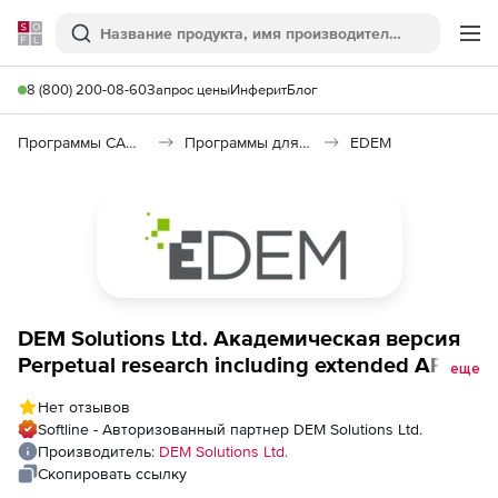
Softline
Поиск
Ме
8 (800) 200-08-60
Запрос цены
Инферит
Блог
Программы САПР и ГИС
Программы для дизайна, визуализации и анимации
EDEM
DEM Solutions Ltd. Академическая версия
Perpetual research including extended API,
еще
Default CAD import option and Advanced
Нет отзывов
capabilities Bundle, ULK 2, 8 Par
Softline - Авторизованный партнер DEM Solutions Ltd.
Производитель:
DEM Solutions Ltd.
Скопировать ссылку