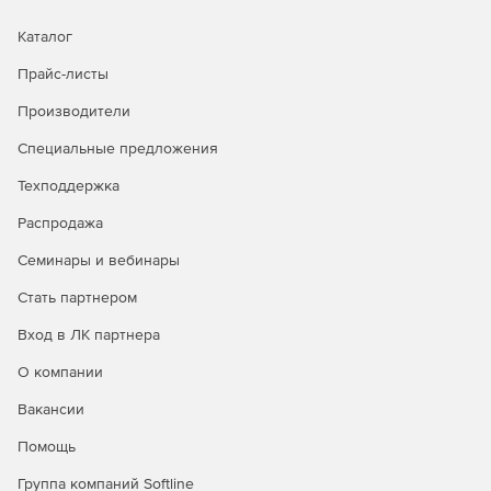
Создание частиц сферической и другой форм.
Каталог
Моделирование частиц, импортированных из
Прайс-листы
шаблонов CAD или из отсканированных файлов.
Производители
Наложение поверхностей, содержащих множество
Специальные предложения
выпуклых геометрических примитивов.
Техподдержка
Автоматический расчет параметров частиц, в том
числе момента инерции и массы.
Распродажа
Семинары и вебинары
Быстрое создание таких геометрических тел, как
кубы, цилиндры и многоугольники.
Стать партнером
Моделирование частиц с помощью Particle Factory tool.
Вход в ЛК партнера
О компании
Группировка частиц в случайную или решетчатую
структуру.
Вакансии
Простая спецификация ряда таких режимов, как
Помощь
линейная и угловая скорость, размер и направление.
Группа компаний Softline
Опции включают линейное, нормальное и