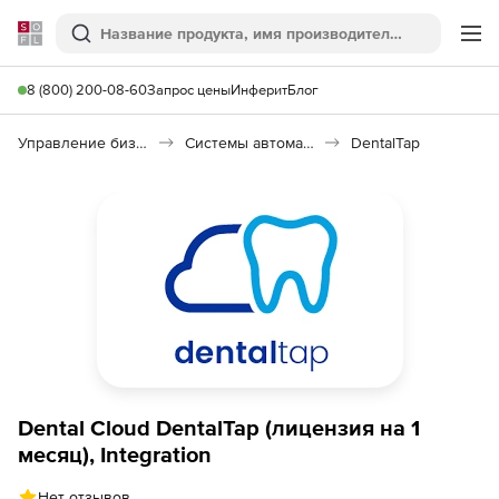
Softline
Поиск
Ме
8 (800) 200-08-60
Запрос цены
Инферит
Блог
Управление бизнесом, CRM/ERP
Системы автоматизации
DentalTap
Dental Cloud DentalTap (лицензия на 1
месяц), Integration
Нет отзывов