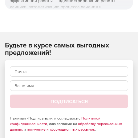
эффективной работы — администрирование работы
клиники, автоматизацию процесса лечения и
коммуникации врач-пациент. В Dental Cloud можно
самостоятельно вести учет событий, связанных с
лечением через календарь, шаблоны и расписание,
планировать работу и делиться планами с коллегами и
пациентами. Кроме того, в продукте реализованы
Будьте в курсе самых выгодных
возможности SMS-оповещения и записи на примем через
сайт клиники.
предложений!
ПОДПИСАТЬСЯ
Нажимая «Подписаться», я соглашаюсь с
Политикой
конфиденциальности
, даю согласие на
обработку персональных
данных
и
получение информационных рассылок
.