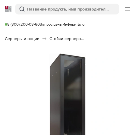
Softline
Поиск
Ме
8 (800) 200-08-60
Запрос цены
Инферит
Блог
Серверы и опции
Стойки серверные