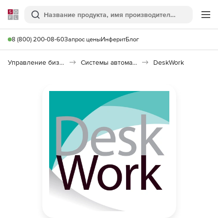
Softline
Поиск
Ме
8 (800) 200-08-60
Запрос цены
Инферит
Блог
Управление бизнесом, CRM/ERP
Системы автоматизации
DeskWork