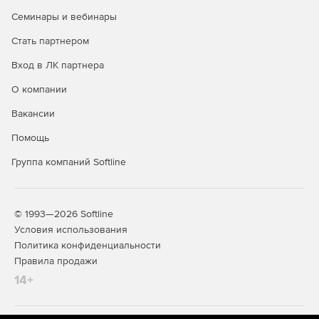
автоматизации рабочих процессов. Позволяет
Семинары и вебинары
ускорять и упрощать выполнение ежедневных задач,
таких как заполнение бланков, отправка запросов и
Стать партнером
заявок на рассмотрение и их исполнение.
Вход в ЛК партнера
«Центр задач» – система управления поручениями и
О компании
задачами. Здесь в одном блоке можно видеть все
задания и поручения исполнителя и контролировать
Вакансии
их окончание. Для руководителя или менеджера
проектов данный блок удобен в плане постановки и
Помощь
отслеживания заданий.
Группа компаний Softline
«Видеоконференции» помогает существенно
упрощать деловое общение и взаимодействие
© 1993—2026 Softline
сотрудников, проводить дистанционное обучение,
Условия использования
организовывать семинары или презентации,
Политика конфиденциальности
виртуальные встречи с возможностью показа слайдов
Правила продажи
или других материалов. Позволяет проводить аудио-
14+
и видеопрезентации в режиме реального времени на
600 участников, планировать конференции в
календаре, использовать текстовый чат, функции