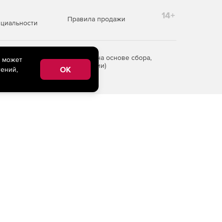
14+
Правила продажи
циальности
редоставления информации на основе сбора,
e может
рритории Российской Федерации)
OK
ений,