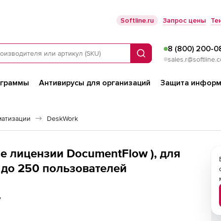
Softline.ru
Запрос цены
Те
8 (800) 200-0
Поиск
sales.r@softline.
ограммы
Антивирусы для организаций
Защита информ
матизации
DeskWork
е лицензии DocumentFlow ), для
 до 250 пользователей
у