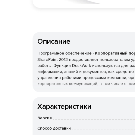
Описание
Программное обеспечение
«Корпоративный пор
SharePoint 2013 предоставляет пользователям 
работы. Функции DeskWork используются для ра
информации, знаний и документов, как средство
управления рабочими процессами компании, ор
корпоративных коммуникаций, в том числе с по
С помощью DeskWork ускоряются бизнес-процесс
документов, постановка и контроль задач, авт
Характеристики
сотрудников. Все бизнес-блоки портала (базовы
универсальные сообщения, видеоконференции, ц
Версия
процессов) преследуют единую цель – создават
решать повседневные задачи, делать взаимодей
Способ доставки