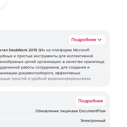
Подробнее
тал DeskWork 2015 Q1»
на платформе Microsoft
удобные и простые инструменты для коллективной
знообразных целей организации: в качестве хранилища
 удаленной работы сотрудников, для создания и
ганизации документооборота, эффективных
мощью простой и удобной видеоконференцсвязи.
ы – такие как согласование и утверждение
оматизация ежедневных процессов, информирование
Подробнее
й, управление заявками, экспресс-документооборот,
ентр задач и графический построитель бизнес-
Обновление лицензии DocumentFlow
ь в компании максимально рабочую обстановку, быстро
ствие сотрудников удобным и производительным.
Электронный