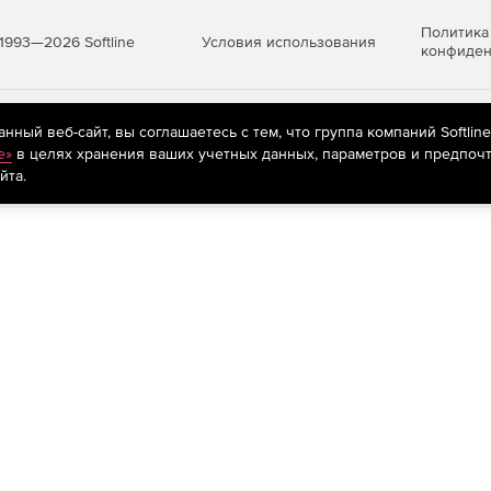
Политика
Условия использования
1993—2026 Softline
конфиден
яются
рекомендательные технологии
(информационные технологии п
ный веб-сайт, вы соглашаетесь с тем, что группа компаний Softlin
предпочтениям пользователей сети «Интернет», находящихся на те
e»
в целях хранения ваших учетных данных, параметров и предпочт
йта.