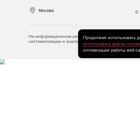
Москва
© 
На информационном ресурсе store.softline.ru примен
Продолжая использовать дан
систематизации и анализа сведений, относящихся к 
использовать файлы «cooki
оптимизации работы веб-са