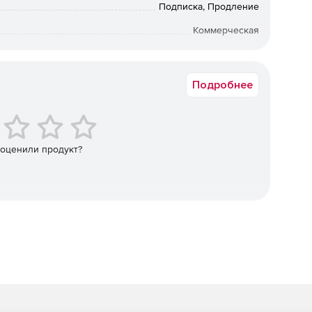
Подписка, Продление
 процесса его генерации.
Коммерческая
Срок доставки: 1-3 раб.дн. Softline.
фикатора в решении.
Подробнее
 переключения между ними.
областью кода для возвращения к ней в дальнейшем
 оценили продукт?
нтификатора или всего логического блока.
х мест кода в режиме реального времени.