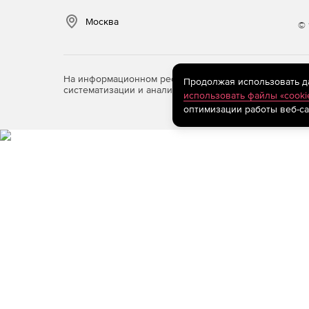
Москва
© 
На информационном ресурсе store.softline.ru примен
Продолжая использовать дан
систематизации и анализа сведений, относящихся к 
использовать файлы «cooki
оптимизации работы веб-са