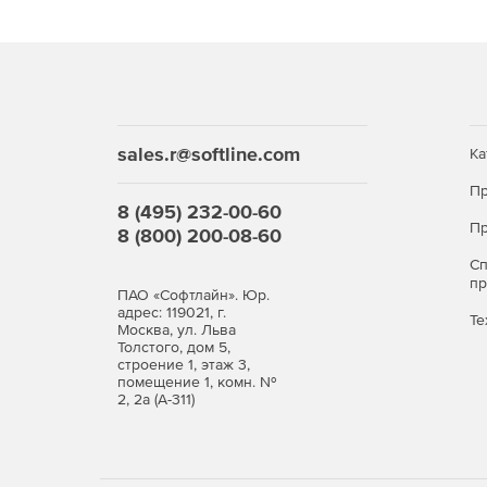
sales.r@softline.com
Ка
Пр
8 (495) 232-00-60
Пр
8 (800) 200-08-60
С
п
ПАО «Софтлайн». Юр.
адрес: 119021, г.
Те
Москва, ул. Льва
Толстого, дом 5,
строение 1, этаж 3,
помещение 1, комн. №
2, 2а (А-311)