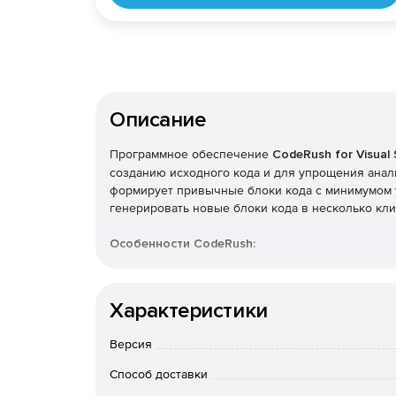
Описание
Программное обеспечение
CodeRush for Visual 
созданию исходного кода и для упрощения анали
формирует привычные блоки кода с минимумом у
генерировать новые блоки кода в несколько кл
Особенности CodeRush:
Структурное выделение, делающее структуру
сущность.
Характеристики
Отображение того, какая строка кода будет 
Версия
Способ доставки
Автоматическое создание типичных блоков к