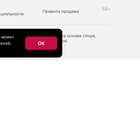
14+
Правила продажи
циальности
редоставления информации на основе сбора,
e может
рритории Российской Федерации)
OK
ений,