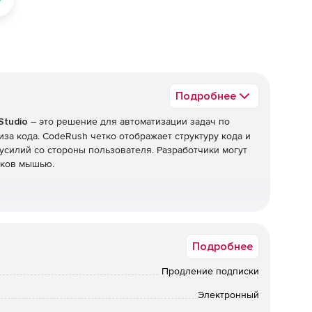
Подробнее
Studio
– это решение для автоматизации задач по
за кода. CodeRush четко отображает структуру кода и
силий со стороны пользователя. Разработчики могут
иков мышью.
 кода более понятной и позволяющее четко видеть его
Подробнее
исполняться после текущей.
Продление подписки
Электронный
ода на базе существующего кода.