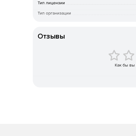
Тип лицензии
Использование шаблонов кода для ускорения
Тип организации
Встраивание выбранного кода в блоки.
Особенности доставки
Быстрая навигация для обнаружения иденти
Отзывы
Быстрая навигация по файлам для простого
Добавление пометок рядом с определенной 
Как бы вы
одной клавиатурной комбинацией.
Использование инструментов для выбора иде
Анализ кода – поиск и выделение проблемны