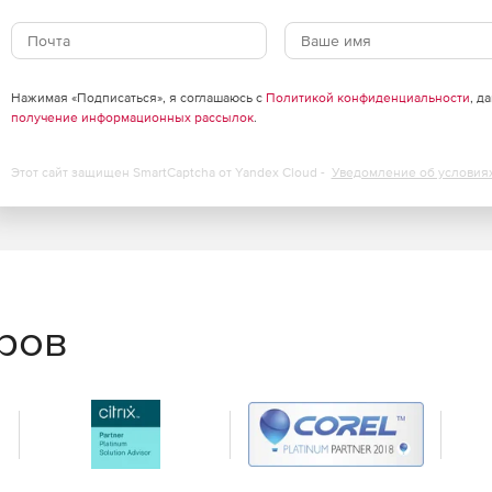
Нажимая «Подписаться», я соглашаюсь с
Политикой конфиденциальности
, д
получение информационных рассылок
.
Этот сайт защищен SmartCaptcha от Yandex Cloud -
Уведомление об условия
еров