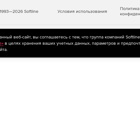
Политика
Условия использования
1993—2026 Softline
конфиден
яются
рекомендательные технологии
(информационные технологии п
ный веб-сайт, вы соглашаетесь с тем, что группа компаний Softlin
предпочтениям пользователей сети «Интернет», находящихся на те
e»
в целях хранения ваших учетных данных, параметров и предпочт
йта.