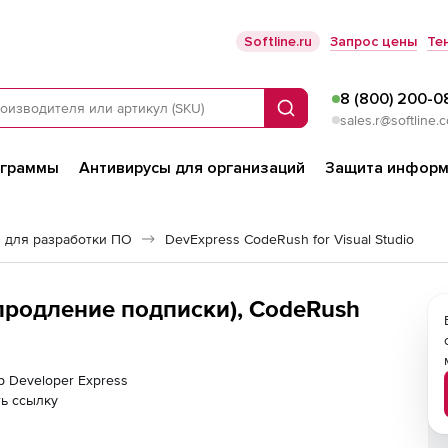
Softline.ru
Запрос цены
Те
8 (800) 200-0
Поиск
sales.r@softline.
ограммы
Антивирусы для организаций
Защита информ
 для разработки ПО
DevExpress CodeRush for Visual Studio
(продление подписки), CodeRush
р Developer Express
ь ссылку