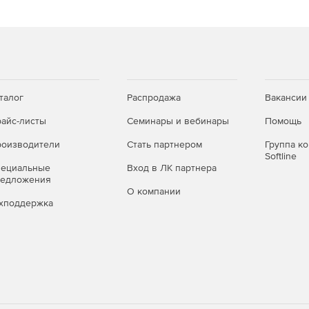
талог
Распродажа
Вакансии
айс-листы
Семинары и вебинары
Помощь
оизводители
Стать партнером
Группа к
Softline
пециальные
Вход в ЛК партнера
редложения
О компании
хподдержка