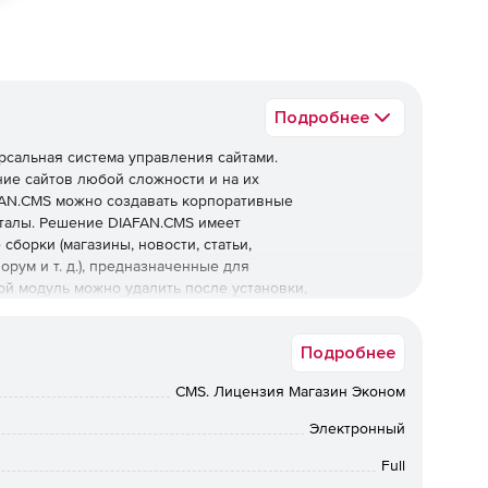
Подробнее
сальная система управления сайтами.
ние сайтов любой сложности и на их
AN.CMS можно создавать корпоративные
рталы. Решение DIAFAN.CMS имеет
сборки (магазины, новости, статьи,
орум и т. д.), предназначенные для
ой модуль можно удалить после установки,
яемых полей, либо вообще разработать свой
а интерфейса административной части
Подробнее
ть пункты админки именно так, как надо
CMS. Лицензия Магазин Эконом
асти
зиций в каталоге товаров можно выполнить
Электронный
ния того, что уже есть на сайте, достаточно быть
Full