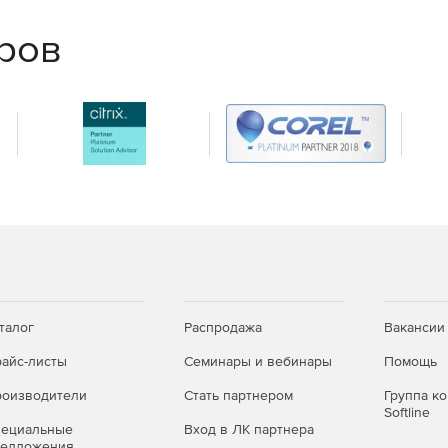
еров
ы данных DIAFAN.CMS и в случае проблем,
 поля в них.
ых сайта, а также переносить структуру
талог
Распродажа
Вакансии
айс-листы
Семинары и вебинары
Помощь
оизводители
Стать партнером
Группа к
Softline
пециальные
Вход в ЛК партнера
редложения