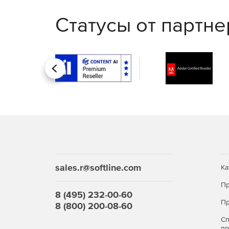
Восстановление БД
Статусы от партн
Система следит за правильностью структуры баз
восстанавливает таблицы и создает необходимые
Импорт-экспорт БД
Позволяет сохранять резервные копии базы данн
и содержимое на другой сайт.
Назад
sales.r@softline.com
Ка
Пр
8 (495) 232-00-60
Пр
8 (800) 200-08-60
С
п