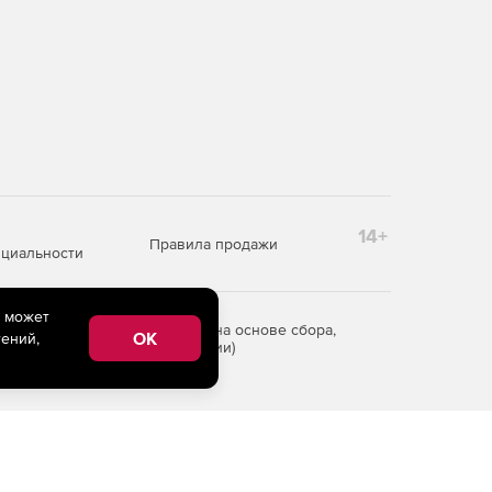
14+
Правила продажи
циальности
e может
редоставления информации на основе сбора,
OK
ений,
рритории Российской Федерации)