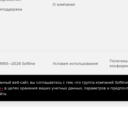
О компании
хподдержка
Политика
Условия использования
1993—2026 Softline
конфиден
ный веб-сайт, вы соглашаетесь с тем, что группа компаний Softlin
яются
рекомендательные технологии
(информационные технологии п
e»
в целях хранения ваших учетных данных, параметров и предпочт
предпочтениям пользователей сети «Интернет», находящихся на те
йта.