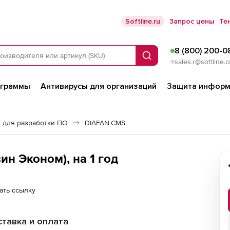
Softline.ru
Запрос цены
Те
8 (800) 200-0
Поиск
sales.r@softline.
ограммы
Антивирусы для организаций
Защита информ
 для разработки ПО
DIAFAN.CMS
н Эконом), на 1 год
ать ссылку
тавка и оплата