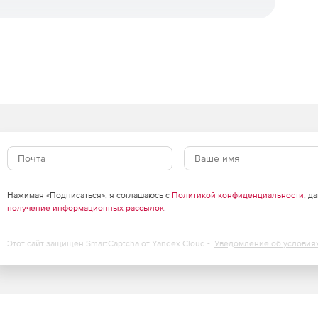
разнородных участков произвольного типа
ых новостей или позиций в каталоге товаров.
жество расширенных возможностей
 администратору и/или пользователямсайта о
тной связи, до новых заказов.
е устройства и позволяет при
оны для мобильного браузера.
цифробуквенного кода на картинке,
Нажимая «Подписаться», я соглашаюсь с
Политикой конфиденциальности
, д
получение информационных рассылок
.
Этот сайт защищен SmartCaptcha от Yandex Cloud -
Уведомление об условия
имые настройки обработки загружаемых
новости, система будет из исходного
нса, для новости в списке, для открытой
 обработками, кадрированием, наложением