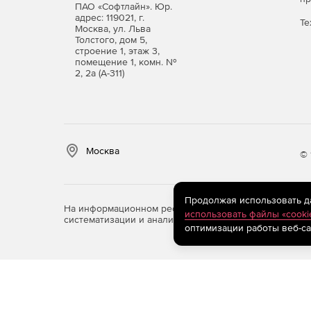
ПАО «Софтлайн». Юр.
адрес: 119021, г.
Те
Москва, ул. Льва
Толстого, дом 5,
строение 1, этаж 3,
помещение 1, комн. №
2, 2а (А-311)
Москва
© 
Продолжая использовать дан
На информационном ресурсе store.softline.ru примен
использовать файлы «cooki
систематизации и анализа сведений, относящихся к 
оптимизации работы веб-са