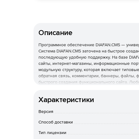
Описание
Программное обеспечение DIAFAN.CMS — универ
Система DIAFAN.CMS заточена на быстрое созда
последующую удобную поддержку. На базе DIAF
сайты, интернет-магазины, информационные по
модульную структуру, которая включает типовые 
обратная связь, комментарии, баннеры, файлы, ф
быстрого создания функционального сайта. Люб
изменить принцип его работы, добавить управл
собственный новый отдельный модуль.
Настройк
Характеристики
Можно оставить, отсортировать или переименова
для конкретного сайта.
Версия
Редактирование сайта из пользовательской ч
Если добавление новых страниц на сайт или по
Способ доставки
только из панели управления, то для редактирова
просто авторизованным.
Тип лицензии
Drag&Drop