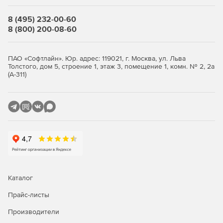
Страницы сайта
Основной модуль системы позволяет создавать
8 (495) 232-00-60
структуру сайта неограниченной
8 (800) 200-08-60
вложенности, контентные страницы, имеет визуальный
редактор и многое другое.
Меню
ПАО «Софтлайн». Юр. адрес: 119021, г. Москва, ул. Льва
Толстого, дом 5, строение 1, этаж 3, помещение 1, комн. № 2, 2а
Создание любого количества разнородных меню, любой
(А-311)
вложенности, доступа и структуры.
Блоки на сайте
Инструмент для удобного управления содержимым
одинаковых участков сайта, например,
телефонов в шапке сайта.
Динамические блоки
Модуль позволяет создавать любое количество
разнородных участков произвольного типа
на всех элементах сайта, от страниц до отдельных
новостей или позиций в каталоге товаров.
Пользователи
Каталог
Регистрация пользователей на сайте дает множество
Прайс-листы
расширенных возможностей
по взаимодействию с посетителями сайта.
Производители
SMS-уведомления