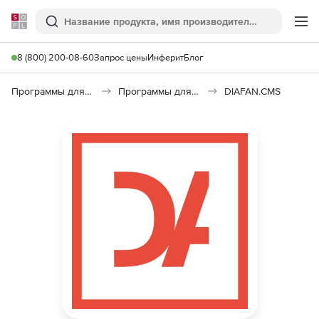
Softline
Поиск
Ме
8 (800) 200-08-60
Запрос цены
Инферит
Блог
Программы для программирования
Программы для разработки ПО
DIAFAN.CMS