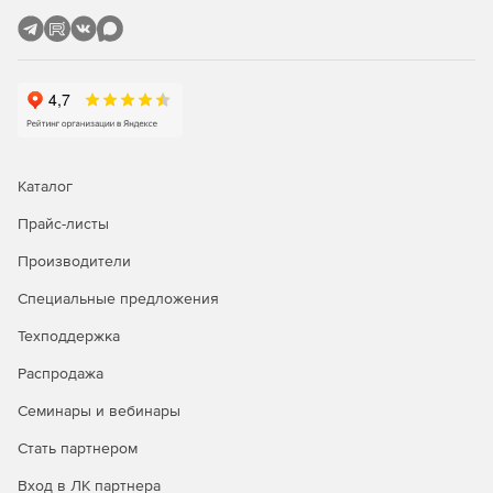
вложенности, доступа и структуры.
Блоки на сайте
Инструмент для удобного управления содержимым
одинаковых участков сайта, например,
телефонов в шапке сайта.
Динамические блоки
Модуль позволяет создавать любое количество
разнородных участков произвольного типа
на всех элементах сайта, от страниц до отдельных
Каталог
новостей или позиций в каталоге товаров.
Прайс-листы
Пользователи
Регистрация пользователей на сайте дает множество
Производители
расширенных возможностей
по взаимодействию с посетителями сайта.
Специальные предложения
SMS-уведомления
Техподдержка
Модуль позволяет настраивать SMS-уведомления
администратору и/или пользователямсайта о различных
Распродажа
событиях, от новых сообщений в обратной связи, до
новых заказов.
Семинары и вебинары
Формирование мобильной версии
Стать партнером
DIAFAN.CMS автоматически распознает мобильные
устройства и позволяет при
Вход в ЛК партнера
необходимости загружать отдельные HTML-шаблоны для