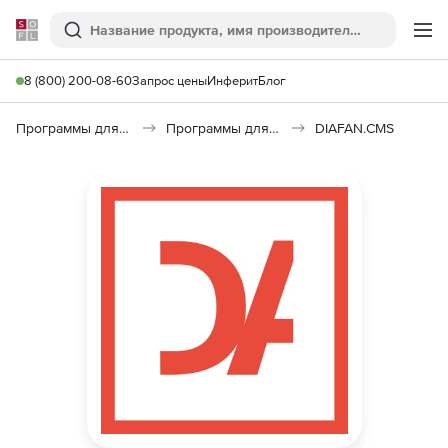
Softline
Поиск
Ме
8 (800) 200-08-60
Запрос цены
Инферит
Блог
Программы для программирования
Программы для разработки ПО
DIAFAN.CMS