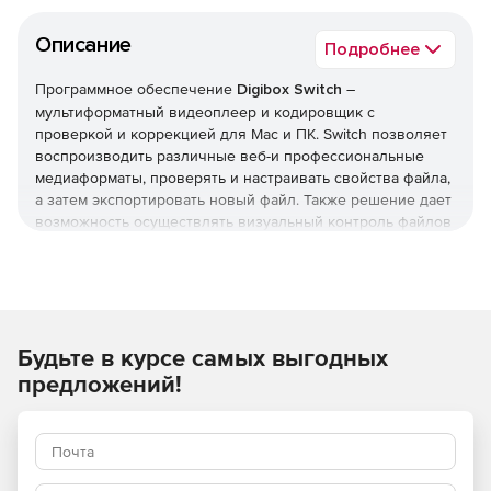
Описание
Подробнее
Программное обеспечение
Digibox Switch
–
мультиформатный видеоплеер и кодировщик с
проверкой и коррекцией для Mac и ПК. Switch позволяет
воспроизводить различные веб-и профессиональные
медиаформаты, проверять и настраивать свойства файла,
а затем экспортировать новый файл. Также решение дает
возможность осуществлять визуальный контроль файлов
с функцией перекодирования.
Профессиональное управление качеством СМИ
Профессиональные аудиометры с контролем громкости,
Будьте в курсе самых выгодных
выход HDMI / SDI на внешний монитор, удобная функция
сравнения файлов мультимедиа и поддержка
предложений!
воспроизведения титров.
Воспроизведение и проверка субтитров
Воспроизведение субтитров CEA-608 и CEA-708, а также