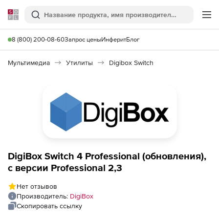
Softline
Поиск
Ме
8 (800) 200-08-60
Запрос цены
Инферит
Блог
Мультимедиа
Утилиты
Digibox Switch
DigiBox Switch 4 Professional (обновления),
с версии Professional 2,3
Нет отзывов
Производитель:
DigiBox
Скопировать ссылку