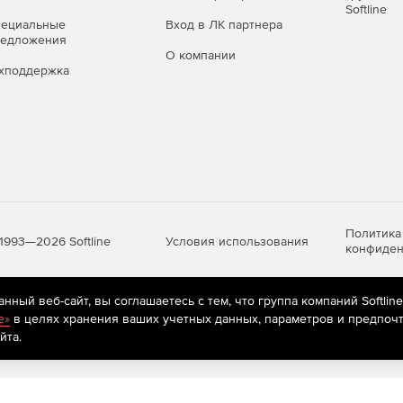
Softline
пециальные
Вход в ЛК партнера
редложения
О компании
хподдержка
Политика
Условия использования
1993—2026 Softline
конфиден
ный веб-сайт, вы соглашаетесь с тем, что группа компаний Softlin
яются
рекомендательные технологии
(информационные технологии п
e»
в целях хранения ваших учетных данных, параметров и предпочт
предпочтениям пользователей сети «Интернет», находящихся на те
йта.