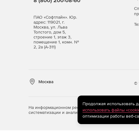
8 (800) 200-08-60
С
п
ПАО «Софтлайн». Юр.
адрес: 119021, г.
Те
Москва, ул. Льва
Толстого, дом 5,
строение 1, этаж 3,
помещение 1, комн. №
2, 2а (А-311)
Москва
© 
Продолжая использовать дан
На информационном ресурсе store.softline.ru примен
использовать файлы «cooki
систематизации и анализа сведений, относящихся к 
оптимизации работы веб-са