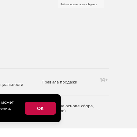
14+
Правила продажи
циальности
e может
редоставления информации на основе сбора,
OK
ений,
рритории Российской Федерации)