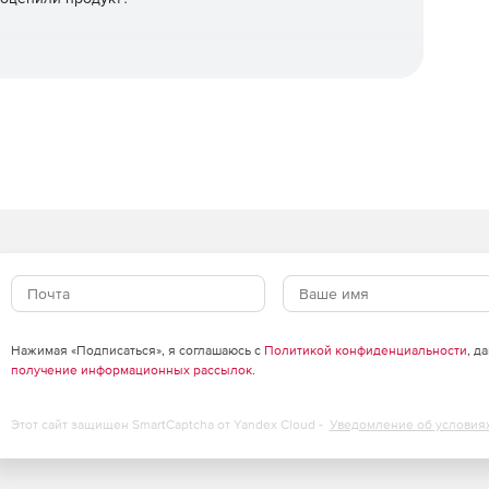
Нажимая «Подписаться», я соглашаюсь с
Политикой конфиденциальности
, д
получение информационных рассылок
.
Этот сайт защищен SmartCaptcha от Yandex Cloud -
Уведомление об условия