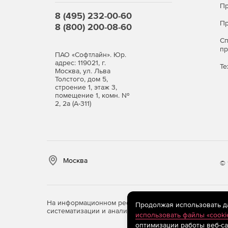
Пр
8 (495) 232-00-60
Пр
8 (800) 200-08-60
С
п
ПАО «Софтлайн». Юр.
адрес: 119021, г.
Те
Москва, ул. Льва
Толстого, дом 5,
строение 1, этаж 3,
помещение 1, комн. №
2, 2а (А-311)
Москва
© 
На информационном ресурсе store.softline.ru примен
Продолжая использовать дан
систематизации и анализа сведений, относящихся к 
использовать файлы «cooki
оптимизации работы веб-са