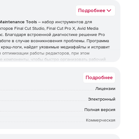
Подробнее
 Maintenance Tools
– набор инструментов для
в Final Cut Studio, Final Cut Pro X, Avid Media
ac. Благодаря встроенной диагностике решение Pro
работе в случае возникновения проблемы. Программа
т крэш-логи, найдет уязвимые медиафайлы и исправит
 оптимизации работы редакторов, при этом
е компоненты, чтобы быстро организовать рабочий
 встроенный планировщик, который позволяет
сканирование и настройку компонентов), очистку кэша,
Подробнее
Лицензии
Электронный
Полная версия
Коммерческая
а в электронном виде. Срок доставки: от 1 рабочего дня.