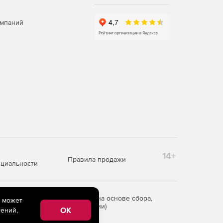
омпаний
14+
Правила продажи
циальности
редоставления информации на основе сбора,
e может
рритории Российской Федерации)
OK
ений,