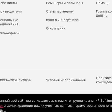
айс-листы
Семинары и вебинары
Помощь
оизводители
Стать партнером
Группа к
Softline
пециальные
Вход в ЛК партнера
редложения
О компании
хподдержка
Политика
Условия использования
1993—2026 Softline
конфиден
яются
рекомендательные технологии
(информационные технологии п
ный веб-сайт, вы соглашаетесь с тем, что группа компаний Softlin
предпочтениям пользователей сети «Интернет», находящихся на те
e»
в целях хранения ваших учетных данных, параметров и предпочт
йта.