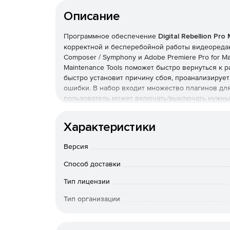
Описание
Программное обеспечение
Digital Rebellion Pro
корректной и бесперебойной работы видеоредакторо
Composer / Symphony и Adobe Premiere Pro for M
Maintenance Tools поможет быстро вернуться к 
быстро установит причину сбоя, проанализируе
ошибки. В набор входит множество плагинов для
пользователь может включать/выключать нужны
процесс. Pro Maintenance Tools включает также
настраивать автоматическую проверку системы (
Характеристики
сбор статистики, бэкап и многое другое.
Версия
Способ доставки
Тип лицензии
Тип организации
Особенности доставки
Поставк