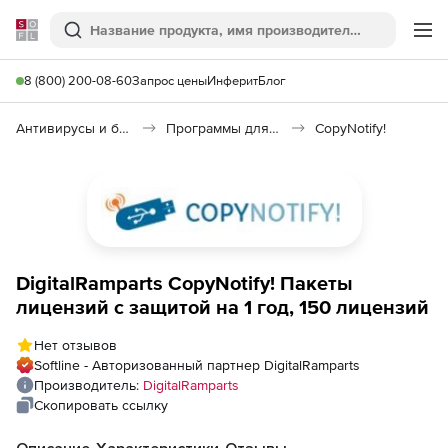
Softline
Поиск
Ме
8 (800) 200-08-60
Запрос цены
Инферит
Блог
Антивирусы и безопасность
Программы для защиты информации
CopyNotify!
DigitalRamparts CopyNotify! Пакеты
лицензий с защитой на 1 год, 150 лицензий
Нет отзывов
Softline - Авторизованный партнер DigitalRamparts
Производитель:
DigitalRamparts
Скопировать ссылку