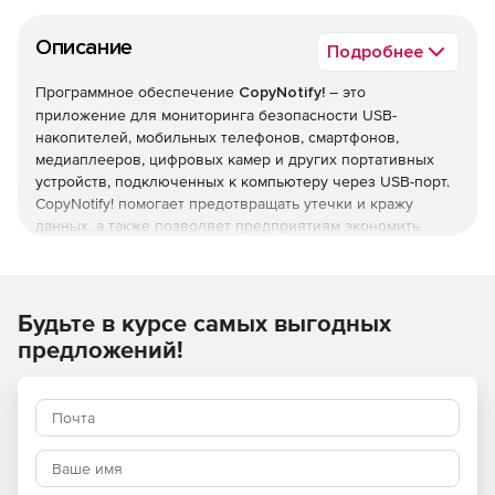
Описание
Подробнее
Программное обеспечение
CopyNotify!
– это
приложение для мониторинга безопасности USB-
накопителей, мобильных телефонов, смартфонов,
медиаплееров, цифровых камер и других портативных
устройств, подключенных к компьютеру через USB-порт.
CopyNotify! помогает предотвращать утечки и кражу
данных, а также позволяет предприятиям экономить
электроэнергию за счет определения простаивающих
машин и автоматического их отключения по завершении
рабочего дня.
Будьте в курсе самых выгодных
Будучи выстроенной на всеобъемлющем фрейворке
предложений!
предотвращения утечек данных, программа CopyNotify!
отслеживает все файловые вложения, отправляемые
посредством web-клиентов, таких как Gmail, Hotmail и
Yahoo Mail. Возможно блокирование отправки файловых
вложений со всех компьютеров корпоративной сети.
Благодаря мониторингу активности пользователей
приложение обнаруживает неавторизованное