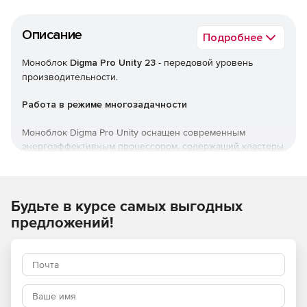
Описание
Подробнее
Моноблок
Digma Pro Unity 23
- передовой уровень
производительности.
Работа в режиме многозадачности
Моноблок Digma Pro Unity оснащен современным
энергоэффективным процессором, содержащий кластеры
из больших и малых ядер, а также встроенной
видеокартой для молниеносной обработки данных и
быстрого выполнения сложных задач.
Будьте в курсе самых выгодных
Гигабитные скорости на Wi-Fi
предложений!
Встроенный модуль Wi-Fi с двумя антеннами
обеспечивает более высокую скорость передачи данных
для выгрузки и загрузки файлов, а также для
взаимодействия с устройствами в режиме онлайн.
Поддержка технологии одновременной передачи MU-