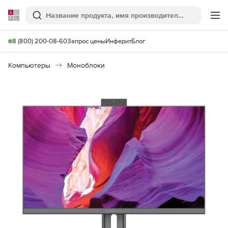
Softline
Поиск
Ме
8 (800) 200-08-60
Запрос цены
Инферит
Блог
Компьютеры
Моноблоки