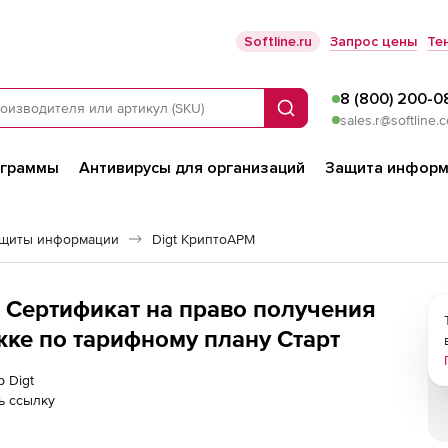
Softline.ru
Запрос цены
Те
8 (800) 200-0
Поиск
sales.r@softline.
ограммы
Антивирусы для организаций
Защита информ
ащиты информации
Digt КриптоАРМ
, Сертификат на право получения
жке по тарифному плану Старт
р Digt
ь ссылку