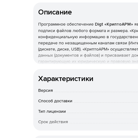
Описание
Программное обеспечение
Digt «КриптоАРМ»
яв
подписи файлов любого формата и размера. «К
конфиденциальную информацию в государствен
передаче по незащищенным каналам связи (Инте
(дискете, диске, USB). «КриптоАРМ» осуществл
данных (документов и файлов) и присваивает д
гарантирующую их юридическую и правовую зна
«КриптоАРМ» функционирует как интегрированн
серверных приложениях системы электронного д
Характеристики
(ERP и CAD/CAM/CAE-приложения, web-системы и 
стандартными криптопровайдерами, входящими в ее
Версия
Microsoft Enhanced Cryptographic Provider и др.
«КриптоПро CSP», «Сигнал-КОМ CSP»).
Способ доставки
В состав «КриптоАРМ» входят СОМ-компонент Dig
Тип лицензии
«КриптоАРМ».
Срок действия
Возможности «КриптоАРМ»:
Тип организации