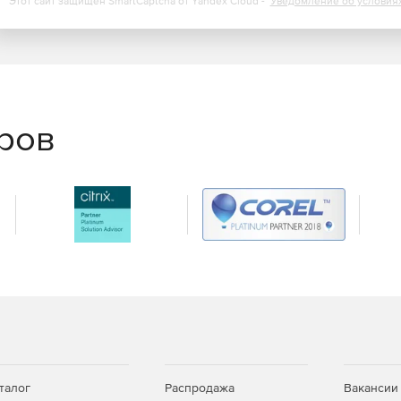
Этот сайт защищен SmartCaptcha от Yandex Cloud -
Уведомление об условия
еров
талог
Распродажа
Вакансии