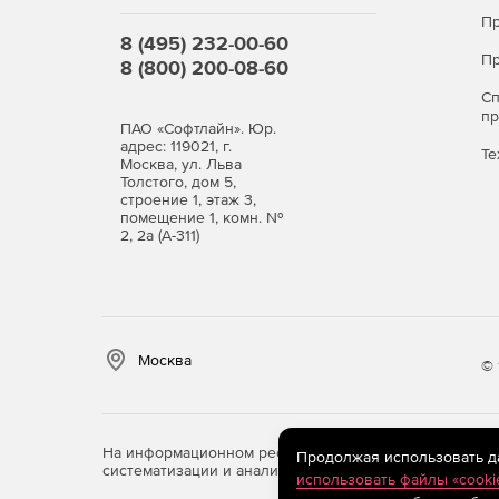
Пр
8 (495) 232-00-60
Пр
8 (800) 200-08-60
С
п
ПАО «Софтлайн». Юр.
адрес: 119021, г.
Те
Москва, ул. Льва
Толстого, дом 5,
строение 1, этаж 3,
помещение 1, комн. №
2, 2а (А-311)
Москва
© 
На информационном ресурсе store.softline.ru примен
Продолжая использовать дан
систематизации и анализа сведений, относящихся к 
использовать файлы «cooki