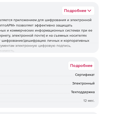
Подробнее
ляется приложением для шифрования и электронной
риптоАРМ» позволяет эффективно защищать
ных и коммерческих информационных системах при ее
рнету, электронной почте) и на съемных носителях
яет шифрование/дешифрацию личных и корпоративных
окументам электронную цифровую подпись,
чимость.
ое криптографическое решение в клиентских и
окументооборота, бухгалтерского и финансового учета
Подробнее
др.). «КриптоАРМ» работает в ОС Windows и как со
 состав (Microsoft Base Cryptographic Provider,
Сертификат
), так и внешними криптопровайдерами (например,
Электронный
tCrypto, «КриптоАРМ Shell Extension» и GUI-приложение
Техподдержка
12 мес.
Коммерческая