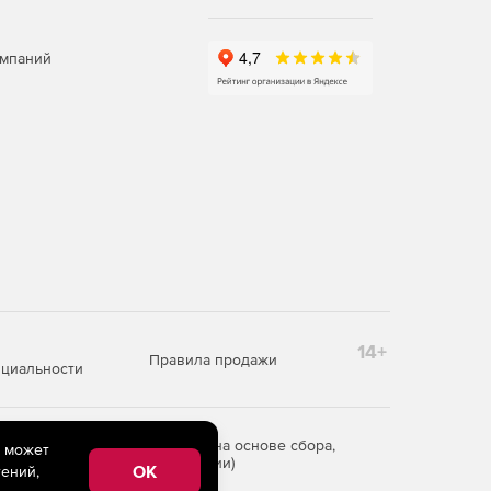
омпаний
14+
Правила продажи
циальности
редоставления информации на основе сбора,
e может
рритории Российской Федерации)
OK
ений,