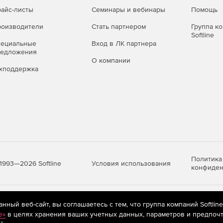
айс-листы
Семинары и вебинары
Помощь
оизводители
Стать партнером
Группа к
Softline
пециальные
Вход в ЛК партнера
редложения
О компании
хподдержка
Политика
Условия использования
1993—2026 Softline
конфиден
яются
рекомендательные технологии
(информационные технологии п
ный веб-сайт, вы соглашаетесь с тем, что группа компаний Softlin
предпочтениям пользователей сети «Интернет», находящихся на те
e»
в целях хранения ваших учетных данных, параметров и предпочт