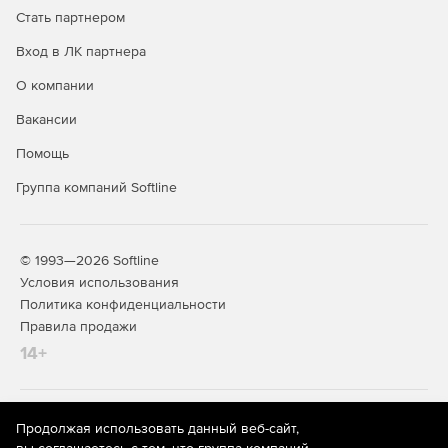
Стать партнером
Вход в ЛК партнера
О компании
Вакансии
Помощь
Группа компаний Softline
© 1993—2026 Softline
Условия использования
Политика конфиденциальности
Правила продажи
14+
На информационном ресурсе store.softline.ru применяются
Продолжая использовать данный веб-сайт,
рекомендательные технологии
(информационные технологии