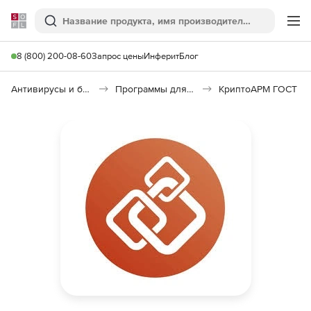
Softline
Поиск
Ме
8 (800) 200-08-60
Запрос цены
Инферит
Блог
Антивирусы и безопасность
Программы для защиты информации
КриптоАРМ ГОСТ