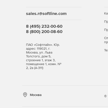
sales.r@softline.com
Ка
Пр
8 (495) 232-00-60
Пр
8 (800) 200-08-60
С
п
ПАО «Софтлайн». Юр.
адрес: 119021, г.
Те
Москва, ул. Льва
Толстого, дом 5,
строение 1, этаж 3,
помещение 1, комн. №
2, 2а (А-311)
Москва
© 