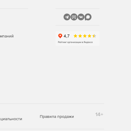
омпаний
14+
Правила продажи
циальности