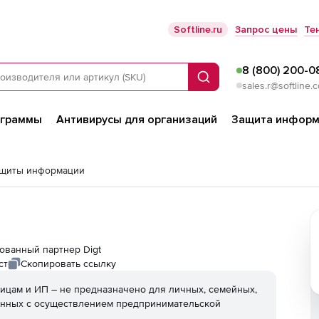
Softline.ru
Запрос цены
Те
8 (800) 200-0
Поиск
sales.r@softline.
ограммы
Антивирусы для организаций
Защита информ
ащиты информации
изованный партнер Digt
ст
Скопировать ссылку
ицам и ИП – не предназначено для личных, семейных,
анных с осуществлением предпринимательской