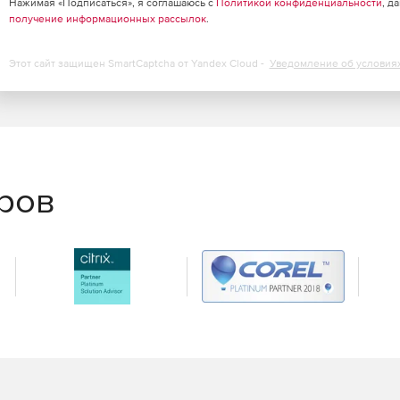
Нажимая «Подписаться», я соглашаюсь с
Политикой конфиденциальности
, д
получение информационных рассылок
.
Этот сайт защищен SmartCaptcha от Yandex Cloud -
Уведомление об условия
еров