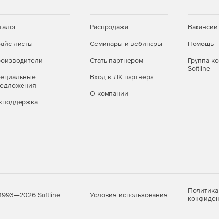
талог
Распродажа
Вакансии
айс-листы
Семинары и вебинары
Помощь
оизводители
Стать партнером
Группа к
Softline
пециальные
Вход в ЛК партнера
редложения
О компании
хподдержка
Политика
Условия использования
1993—2026 Softline
конфиден