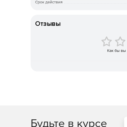
Срок действия
Функциональные возможности Directum (pdf)
Тип организации
Платформа и компоненты
Отзывы
Платформа обеспечивает масштабируемость, гиб
специалистов компании-заказчика. В состав пл
сервисов и компоненты. IS-Builder не только пр
является удобным предметно-ориентированным 
Как бы вы
освоить IS-Builder для последующего развития 
За счет платформы и компонентов обеспечивают
масштабируемость, гибкая настройка, доступ че
системами, обеспечение территориально распре
Архитектура системы Directum позволяет со
корпоративные решения для управления док
договорами и взаимодействием с клиентами.
Интеграция системы Directum с ERP-система
Будьте в курсе
частями IT-инфраструктуры организации по