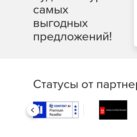
архитектурой и развитыми интеграционными
самых
Работа с Directum через Интернет и Интране
выгодных
Сервер web-доступа обеспечивает работу с 
Портальные компоненты Directum для Share
предложений!
работы с данными системы через корпоратив
Обмен документами между сторонними орга
механизмам Directum, позволяющим передав
корреспонденции в электронном виде на ос
документами.
Инструменты администрирования Directum п
Статусы от партн
– от регистрации пользователей до создан
хранилищами.
Технические требования к серверам, рабоч
отличаются гибкостью и помогают эффективн
Назад
Модули системы