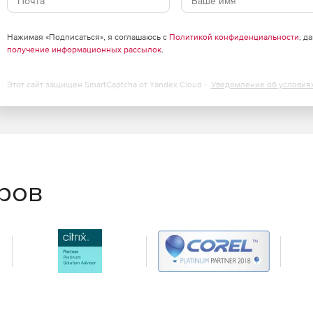
 механизмами.
т реализована в Directum по нескольким направлениям.
Нажимая «Подписаться», я соглашаюсь с
Политикой конфиденциальности
, д
документами и задачами через интерфейс браузера.
получение информационных рассылок
.
Point предлагают специализированный интерфейс
ный портал.
Этот сайт защищен SmartCaptcha от Yandex Cloud -
Уведомление об условия
низациями возможен благодаря специальным
ать и контролировать доставку официальной
нове отраслевого формата обмена электронными
ризваны управлять всеми задачами администрирования
еров
ия политик миграции документов между файловыми
им станциям и системному программному обеспечению
о использовать оборудование для работы Directum.