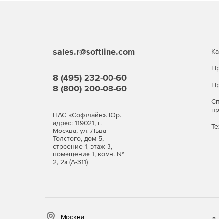
Модули и технические решения – основа для по
самостоятельная часть системы, объединяющая
работу компании в части базовых потребностей 
sales.r@softline.com
Ка
Управление электронными документами.
Пр
8 (495) 232-00-60
Управление деловыми процессами.
Пр
8 (800) 200-08-60
С
Канцелярия.
п
ПАО «Софтлайн». Юр.
адрес: 119021, г.
Управление договорами.
Те
Москва, ул. Льва
Толстого, дом 5,
строение 1, этаж 3,
Управление совещаниями и заседаниями.
помещение 1, комн. №
2, 2а (А-311)
Управление взаимодействием с клиентами.
Обращения граждан и организаций.
Управление показателями эффективности.
Москва