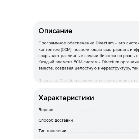
Описание
Программное обеспечение
Directum
– это сист
контентом (ECM), позволяющая выстраивать инф
закрывает различные задачи бизнеса на разных
Каждый элемент ECM-системы Directum органично
вместе, создавая целостную инфраструктуру, так
В составе Directum выделяются три основных сл
Характеристики
Платформа, построенная на обязательных ко
Версия
Модули системы и технические решения.
Способ доставки
Бизнес-решения – не только система, но кон
Тип лицензии