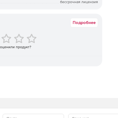
бессрочная лицензия
Коммерческая
Подробнее
кую настройку и легкое развитие системы силами
атформы входят серверные решения, наборы служб и
едставляет собой платформу (среду выполнения), но
инструментом разработки. Программисты могут легко
 оценили продукт?
ECM-системы предприятия.
ся такие преимущества Directum, как
рез сеть, интеграция с другими корпоративными
деленной работы.
здавать масштабируемые, надежные и безопасные
ументами, бизнес-процессами, совещаниями,
ми, корпоративными порталами и другими составными
 различным направлениям обеспечивается открытой