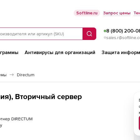
Softline.ru
Запрос цены
Те
8 (800) 200-0
Поиск
sales.r@softline.
ограммы
Антивирусы для организаций
Защита информ
емы
Directum
ия), Вторичный сервер
артнер DIRECTUM
у