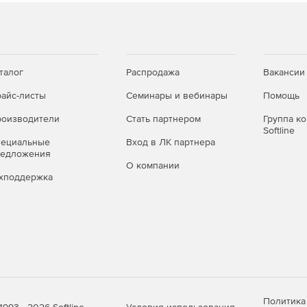
строения бизнес-решений. Модуль – это
 набор связанных функций и позволяющая организовать
бизнеса.
талог
Распродажа
Вакансии
айс-листы
Семинары и вебинары
Помощь
оизводители
Стать партнером
Группа к
Softline
пециальные
Вход в ЛК партнера
редложения
О компании
хподдержка
Политика
Условия использования