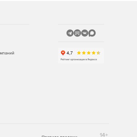
омпаний
14+
Правила продажи