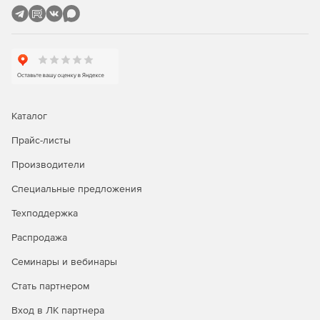
Работа с Directum через Интернет и Интранет
реализована в Directum по нескольким направлениям.
Сервер web-доступа обеспечивает работу с
документами и задачами через интерфейс браузера.
Портальные компоненты Directum для SharePoint
предлагают специализированный интерфейс работы с
данными системы через корпоративный портал.
Каталог
Обмен документами между сторонними
Прайс-листы
организациями возможен благодаря специальным
Производители
механизмам Directum, позволяющим передавать и
контролировать доставку официальной
Специальные предложения
корреспонденции в электронном виде на основе
отраслевого формата обмена электронными
Техподдержка
документами.
Распродажа
Инструменты администрирования Directum призваны
Семинары и вебинары
управлять всеми задачами администрирования – от
регистрации пользователей до создания политик
Стать партнером
миграции документов между файловыми
Вход в ЛК партнера
хранилищами.