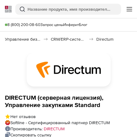
Softline
Поиск
Ме
8 (800) 200-08-60
Запрос цены
Инферит
Блог
Управление бизнесом, CRM/ERP
CRM/ERP-системы
Directum
DIRECTUM (серверная лицензия),
Управление закупками Standard
Нет отзывов
Softline - Сертифицированный партнер DIRECTUM
Производитель:
DIRECTUM
Скопировать ссылку