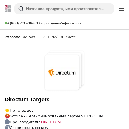
Softline
Поиск
Ме
8 (800) 200-08-60
Запрос цены
Инферит
Блог
Управление бизнесом, CRM/ERP
CRM/ERP-системы
Directum Targets
Нет отзывов
Softline - Сертифицированный партнер DIRECTUM
Производитель:
DIRECTUM
Скопировать ссылку