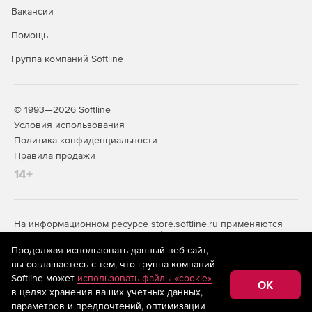
Вакансии
Помощь
Группа компаний Softline
© 1993—2026 Softline
Условия использования
Политика конфиденциальности
Правила продажи
14+
На информационном ресурсе store.softline.ru применяются
рекомендательные технологии
(информационные технологии
предоставления информации на основе сбора,
Продолжая использовать данный веб-сайт,
систематизации и анализа сведений, относящихся к
вы соглашаетесь с тем, что группа компаний
предпочтениям пользователей сети «Интернет»,
Softline может
использовать файлы «cookie»
находящихся на территории Российской Федерации)
OK
в целях хранения ваших учетных данных,
параметров и предпочтений, оптимизации