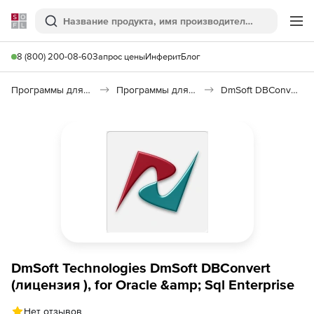
Softline
Поиск
Ме
8 (800) 200-08-60
Запрос цены
Инферит
Блог
Программы для программирования
Программы для работы с базами данных
DmSoft DBConvert
DmSoft Technologies DmSoft DBConvert
(лицензия ), for Oracle &amp; Sql Enterprise
Нет отзывов