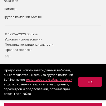
Вакансии
Помощь
Группа компаний Softline
© 1993—2026 Softline
Условия использования
Политика конфиденциальности
Правила продажи
14+
Продолжая использовать данный веб-сайт,
На информационном ресурсе store.softline.ru применяются
вы соглашаетесь с тем, что группа компаний
рекомендательные технологии
(информационные технологии
Softline может
использовать файлы «cookie»
предоставления информации на основе сбора,
OK
в целях хранения ваших учетных данных,
систематизации и анализа сведений, относящихся к
предпочтениям пользователей сети «Интернет»,
параметров и предпочтений, оптимизации
находящихся на территории Российской Федерации)
работы веб-сайта.