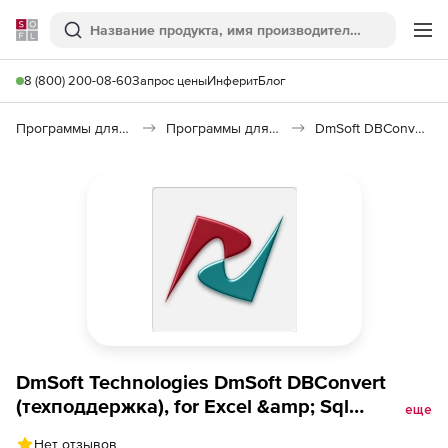
Softline
Поиск
Ме
8 (800) 200-08-60
Запрос цены
Инферит
Блог
Программы для программирования
Программы для работы с базами данных
DmSoft DBConvert
DmSoft Technologies DmSoft DBConvert
(техподдержка), for Excel &amp; Sql
еще
Personal
Нет отзывов