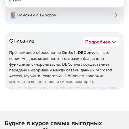
с вами
Поможем с выбором
Описание
Подробнее
Программное обеспечение
DmSoft DBConvert
– это
серия мощных компонентов миграции баз данных с
функциями синхронизации. DBConvert осуществляет
передачу информации между базами данных Microsoft
Access, MySQL и PostgreSQL. DBConvert содержит
множество конвертеров и синхронизаторов,
выполняющих точную и полноценную миграцию данных
с одного сервера на другой. Миграция может
осуществляться между системами MySQL, Oracle,
Microsoft Access, FoxPro, Microsoft SQL Server, PostgreSQL,
SQLite, Excel и Firebird – в зависимости от версии
программы. Представленные в DBConvert инструменты
Будьте в курсе самых выгодных
миграции предназначены для конвертации базы данных
из одного формата в другой и для синхронизации данных