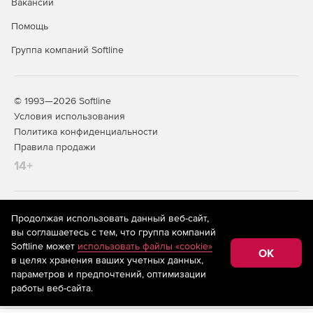
Вакансии
Помощь
Группа компаний Softline
© 1993—2026 Softline
Условия использования
Политика конфиденциальности
Правила продажи
14+
На информационном ресурсе store.softline.ru применяются
Продолжая использовать данный веб-сайт,
рекомендательные технологии
(информационные технологии
вы соглашаетесь с тем, что группа компаний
предоставления информации на основе сбора,
Softline может
использовать файлы «cookie»
систематизации и анализа сведений, относящихся к
OK
в целях хранения ваших учетных данных,
предпочтениям пользователей сети «Интернет»,
находящихся на территории Российской Федерации)
параметров и предпочтений, оптимизации
работы веб-сайта.