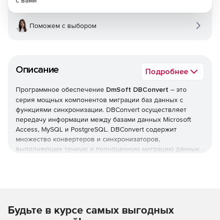
с вами
Поможем с выбором
Описание
Подробнее
Программное обеспечение
DmSoft DBConvert
– это
серия мощных компонентов миграции баз данных с
функциями синхронизации. DBConvert осуществляет
передачу информации между базами данных Microsoft
Access, MySQL и PostgreSQL. DBConvert содержит
множество конвертеров и синхронизаторов,
выполняющих точную и полноценную миграцию данных
с одного сервера на другой. Миграция может
осуществляться между системами MySQL, Oracle,
Microsoft Access, FoxPro, Microsoft SQL Server, PostgreSQL,
SQLite, Excel и Firebird – в зависимости от версии
программы. Представленные в DBConvert инструменты
Будьте в курсе самых выгодных
миграции предназначены для конвертации базы данных
из одного формата в другой и для синхронизации данных