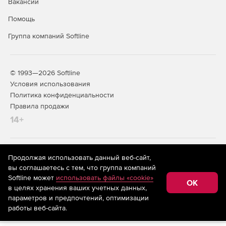
Вакансии
Помощь
Группа компаний Softline
© 1993—2026 Softline
Условия использования
Политика конфиденциальности
Правила продажи
14+
На информационном ресурсе store.softline.ru применяются
Продолжая использовать данный веб-сайт,
рекомендательные технологии
(информационные технологии
вы соглашаетесь с тем, что группа компаний
предоставления информации на основе сбора,
Softline может
использовать файлы «cookie»
систематизации и анализа сведений, относящихся к
OK
в целях хранения ваших учетных данных,
предпочтениям пользователей сети «Интернет»,
находящихся на территории Российской Федерации)
параметров и предпочтений, оптимизации
работы веб-сайта.