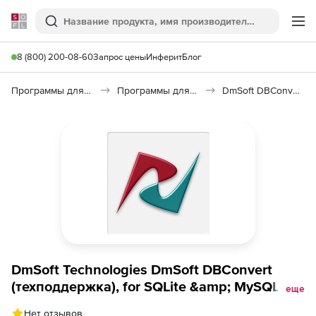
Softline
Поиск
Ме
8 (800) 200-08-60
Запрос цены
Инферит
Блог
Программы для программирования
Программы для работы с базами данных
DmSoft DBConvert
DmSoft Technologies DmSoft DBConvert
(техподдержка), for SQLite &amp; MySQL
еще
Business
Нет отзывов