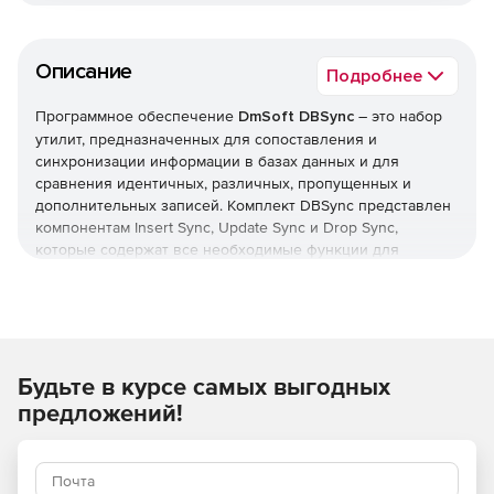
Описание
Подробнее
Программное обеспечение
DmSoft DBSync
– это набор
утилит, предназначенных для сопоставления и
синхронизации информации в базах данных и для
сравнения идентичных, различных, пропущенных и
дополнительных записей. Комплект DBSync представлен
компонентам Insert Sync, Update Sync и Drop Sync,
которые содержат все необходимые функции для
выполнения синхронизации. DBSync выпускается в
нескольких редакциях – для разных пар баз данных:
Access и MySQL, Access и SQL, Access и PostgreSQL,
Access и FoxPro, MySQL и PostgreSQL, MySQL и DB2, SQL
и MySQL, SQL и PostgreSQL, FoxPro и MySQL, FoxPro и
Будьте в курсе самых выгодных
SQL.
Компоненты DBSync:
предложений!
Insert Sync.
При появлении новых записей в
исходной базе данных пользователи могут добавлять