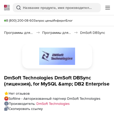
Softline
Поиск
Ме
8 (800) 200-08-60
Запрос цены
Инферит
Блог
Программы для программирования
Программы для работы с базами данных
DmSoft DBSync
DmSoft Technologies DmSoft DBSync
(лицензия), for MySQL &amp; DB2 Enterprise
Нет отзывов
Softline - Авторизованный партнер DmSoft Technologies
Производитель:
DmSoft Technologies
Скопировать ссылку