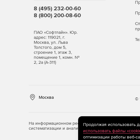
Пр
8 (495) 232-00-60
Пр
8 (800) 200-08-60
С
п
ПАО «Софтлайн». Юр.
адрес: 119021, г.
Те
Москва, ул. Льва
Толстого, дом 5,
строение 1, этаж 3,
помещение 1, комн. №
2, 2а (А-311)
Москва
© 
На информационном ресурсе store.softline.ru примен
Продолжая использовать дан
систематизации и анализа сведений, относящихся к 
использовать файлы «cooki
оптимизации работы веб-са