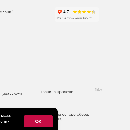
омпаний
14+
Правила продажи
циальности
редоставления информации на основе сбора,
e может
рритории Российской Федерации)
OK
ений,