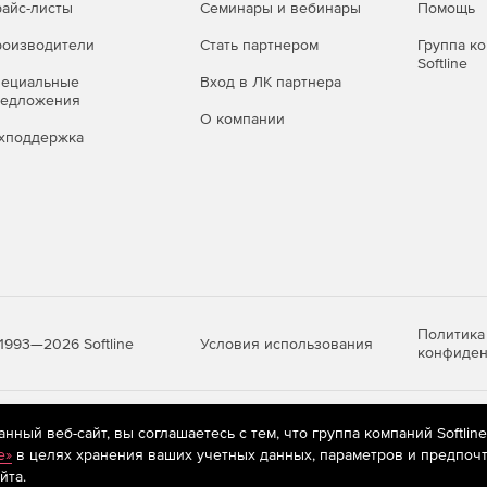
айс-листы
Семинары и вебинары
Помощь
оизводители
Стать партнером
Группа к
Softline
пециальные
Вход в ЛК партнера
редложения
О компании
хподдержка
Политика
Условия использования
1993—2026 Softline
конфиден
яются
рекомендательные технологии
(информационные технологии п
ный веб-сайт, вы соглашаетесь с тем, что группа компаний Softlin
предпочтениям пользователей сети «Интернет», находящихся на те
e»
в целях хранения ваших учетных данных, параметров и предпочт
йта.