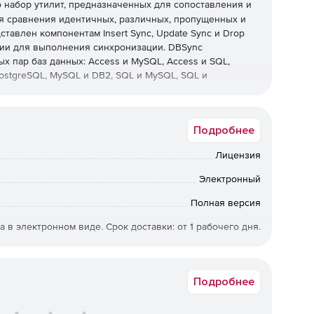
о набор утилит, предназначенных для сопоставления и
я сравнения идентичных, различных, пропущенных и
тавлен компонентам Insert Sync, Update Sync и Drop
ции для выполнения синхронизации. DBSync
х пар баз данных: Access и MySQL, Access и SQL,
PostgreSQL, MySQL и DB2, SQL и MySQL, SQL и
Подробнее
исходной базе данных пользователи могут добавлять
 конвертеров Database Conversion Product Line.
Лицензия
носятся из исходной базы данных в целевую в случае,
 первичного ключа.
Электронный
 в целях обнаружения сходств и различий между
Полная версия
 регулярно обновляются и синхронизируются.
а в электронном виде. Срок доставки: от 1 рабочего дня.
данных, если эти данные не представлены или удалены
Подробнее
Drop Sync позволяют полностью выполнять