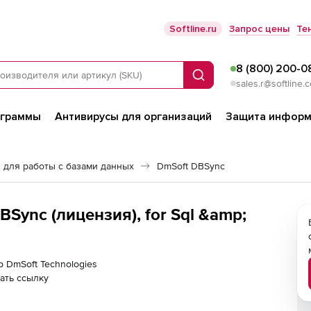
Softline.ru
Запрос цены
Те
8 (800) 200-0
Поиск
sales.r@softline.
ограммы
Антивирусы для организаций
Защита информ
 для работы с базами данных
DmSoft DBSync
BSync (лицензия), for Sql &amp;
р DmSoft Technologies
ать ссылку