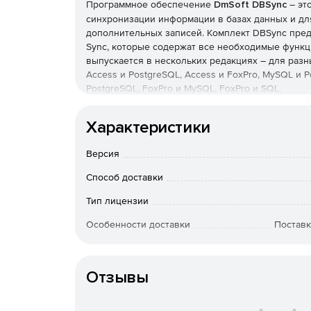
Программное обеспечение
DmSoft DBSync
– эт
синхронизации информации в базах данных и дл
дополнительных записей. Комплект DBSync предс
Sync, которые содержат все необходимые функ
выпускается в нескольких редакциях – для разны
Access и PostgreSQL, Access и FoxPro, MySQL и 
PostgreSQL, FoxPro и MySQL, FoxPro и SQL.
Компоненты DBSync:
Характеристики
Insert Sync.
При появлении новых записей в 
их в таблицу целевой базы данных с помощью
Версия
Дополнительные записи легко и быстро пере
если нет записей с одинаковыми значениями
Способ доставки
Тип лицензии
Update Sync.
Сопоставляет значения записей
двумя элементами. Все изменения в данных
Особенности доставки
Поставк
Drop Sync.
Удаляет записи из целевой базы 
в исходной базе данных.
Отзывы
Вместе компоненты Insert Sync, Update Sync и 